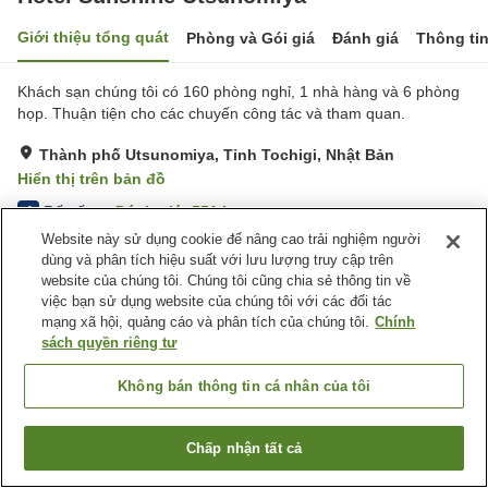
Giới thiệu tổng quát
Phòng và Gói giá
Đánh giá
Thông ti
Khách sạn chúng tôi có 160 phòng nghỉ, 1 nhà hàng và 6 phòng
họp. Thuận tiện cho các chuyến công tác và tham quan.
Thành phố Utsunomiya, Tỉnh Tochigi, Nhật Bản
Hiển thị trên bản đồ
Rất tốt
Đánh giá:
551
lượt
4
Website này sử dụng cookie để nâng cao trải nghiệm người
dùng và phân tích hiệu suất với lưu lượng truy cập trên
Tiện nghi chỗ nghỉ
website của chúng tôi. Chúng tôi cũng chia sẻ thông tin về
việc bạn sử dụng website của chúng tôi với các đối tác
Bãi đỗ xe
Spa / Salon
mạng xã hội, quảng cáo và phân tích của chúng tôi.
Chính
Nhà hàng
Máy bán hàng tự động
sách quyền riêng tư
Trang chủ
Nhật Bản
Tỉnh Tochigi
Thành phố Utsunomiya
Không bán thông tin cá nhân của tôi
Hotel Sunshine Utsunomiya
Chấp nhận tất cả
Tìm phòng trống