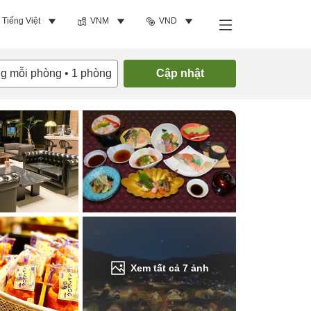
Tiếng Việt
VNM
VND
Tìm phòng trống
ng mỗi phòng
•
1
phòng
Cập nhật
Xem tất cả
7
ảnh