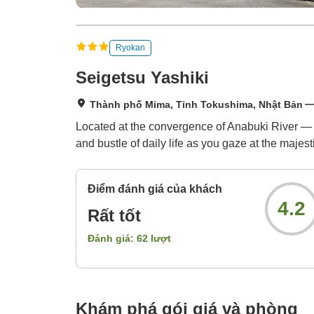
Ryokan
Seigetsu Yashiki
Thành phố Mima, Tỉnh Tokushima, Nhật Bản
Located at the convergence of Anabuki River — o
and bustle of daily life as you gaze at the majes
Điểm đánh giá của khách
4.2
Rất tốt
Đánh giá:
62
lượt
Khám phá gói giá và phòng