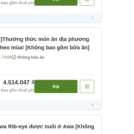
 bao gồm thuế phí
ối]Thưởng thức món ăn địa phương
 theo mùa! [Không bao gồm bữa ăn]
6 Th08
Không bữa ăn
4.514.047 ₫
Đặt
 bao gồm thuế phí
 Awa Rib-eye được nuôi ở Awa [Không