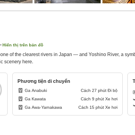
Hiển thị trên bản đồ
ne of the clearest rivers in Japan — and Yoshino River, a symb
tic scenery here.
Phương tiện di chuyển
T
Ga Anabuki
Cách
27
phút
Đi bộ
Ga Kawata
Cách
9
phút
Xe hơi
Ga Awa-Yamakawa
Cách
15
phút
Xe hơi