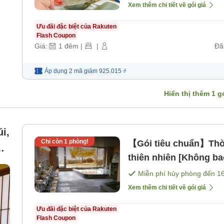
Xem thêm chi tiết về gói giá
Ưu đãi đặc biệt của Rakuten
Flash Coupon
Giá:
1
đêm
|
|
Đã
Áp dụng 2 mã
giảm
925.015 ₫
Hiển thị thêm
1
gó
i,
Chỉ còn
1
phòng!
【Gói tiêu chuẩn】Thời
thiên nhiên [Không b
Miễn phí hủy phòng đến
1
Xem thêm chi tiết về gói giá
Ưu đãi đặc biệt của Rakuten
Flash Coupon