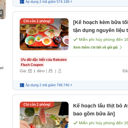
Áp dụng 2 mã
giảm
574.198 ₫
2
Chỉ còn
2
phòng!
[Kế hoạch kèm bữa t
tận dụng nguyên liệu
Miễn phí hủy phòng đến
1
Xem thêm chi tiết về gói giá
Ưu đãi đặc biệt của Rakuten
Flash Coupon
et
Giá:
1
đêm
|
|
Đã
Áp dụng 2 mã
giảm
798.740 ₫
Chỉ còn
2
phòng!
Kế hoạch lẩu thịt bò
bao gồm bữa ăn]
Miễn phí hủy phòng đến
1