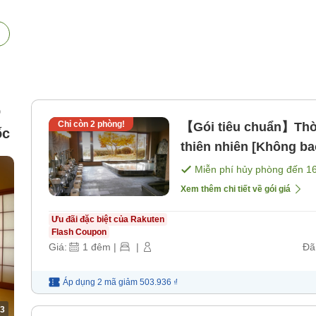
p
Chỉ còn
2
phòng!
【Gói tiêu chuẩn】Thời
ốc
thiên nhiên [Không b
Miễn phí hủy phòng đến
1
Xem thêm chi tiết về gói giá
Ưu đãi đặc biệt của Rakuten
Flash Coupon
Giá:
1
đêm
|
|
Đã
Áp dụng 2 mã
giảm
503.936 ₫
3