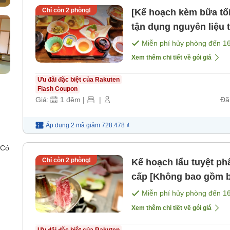
Chỉ còn
2
phòng!
[Kế hoạch kèm bữa t
tận dụng nguyên liệu
Miễn phí hủy phòng đến
1
Xem thêm chi tiết về gói giá
Ưu đãi đặc biệt của Rakuten
Flash Coupon
Giá:
1
đêm
|
|
Đã
Áp dụng 2 mã
giảm
728.478 ₫
 Có
Chỉ còn
2
phòng!
Kế hoạch lẩu tuyệt ph
cấp [Không bao gồm 
Miễn phí hủy phòng đến
1
Xem thêm chi tiết về gói giá
Ưu đãi đặc biệt của Rakuten