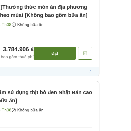
ối]Thưởng thức món ăn địa phương
 theo mùa! [Không bao gồm bữa ăn]
6 Th08
Không bữa ăn
3.784.906 ₫
Đặt
 bao gồm thuế phí
ẩm sử dụng thịt bò đen Nhật Bản cao
bữa ăn]
6 Th08
Không bữa ăn