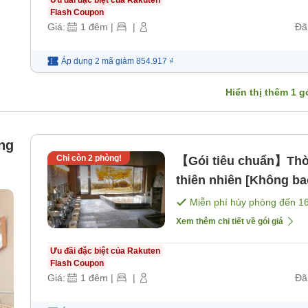
Flash Coupon
Giá:
1
đêm
|
|
Đã
Áp dụng 2 mã
giảm
854.917 ₫
Hiển thị thêm
1
gó
ng
Chỉ còn
2
phòng!
【Gói tiêu chuẩn】Thời
thiên nhiên [Không b
Miễn phí hủy phòng đến
1
Xem thêm chi tiết về gói giá
Ưu đãi đặc biệt của Rakuten
Flash Coupon
Giá:
1
đêm
|
|
Đã