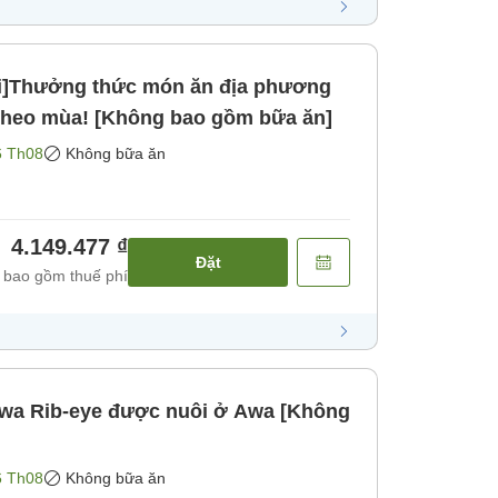
ối]Thưởng thức món ăn địa phương
 theo mùa! [Không bao gồm bữa ăn]
6 Th08
Không bữa ăn
4.149.477 ₫
Đặt
 bao gồm thuế phí
 Awa Rib-eye được nuôi ở Awa [Không
6 Th08
Không bữa ăn