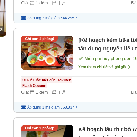
Giá:
1
đêm
|
|
Đã
Áp dụng 2 mã
giảm
644.295 ₫
2
Chỉ còn
1
phòng!
[Kế hoạch kèm bữa t
tận dụng nguyên liệu
Miễn phí hủy phòng đến
1
Xem thêm chi tiết về gói giá
Ưu đãi đặc biệt của Rakuten
Flash Coupon
Giá:
1
đêm
|
|
Đã
Áp dụng 2 mã
giảm
868.837 ₫
Chỉ còn
1
phòng!
Kế hoạch lẩu thịt bò