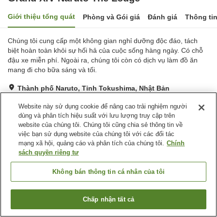
Giới thiệu tổng quát
Phòng và Gói giá
Đánh giá
Thông ti
Chúng tôi cung cấp một không gian nghỉ dưỡng độc đáo, tách
biệt hoàn toàn khỏi sự hối hả của cuộc sống hàng ngày. Có chỗ
đậu xe miễn phí. Ngoài ra, chúng tôi còn có dịch vụ làm đồ ăn
mang đi cho bữa sáng và tối.
Thành phố Naruto, Tỉnh Tokushima, Nhật Bản
Hiển thị trên bản đồ
Website này sử dụng cookie để nâng cao trải nghiệm người
Tuyệt vời
Đánh giá:
349
lượt
4.4
dùng và phân tích hiệu suất với lưu lượng truy cập trên
website của chúng tôi. Chúng tôi cũng chia sẻ thông tin về
việc bạn sử dụng website của chúng tôi với các đối tác
Tiện nghi chỗ nghỉ
mạng xã hội, quảng cáo và phân tích của chúng tôi.
Chính
sách quyền riêng tư
Bãi đỗ xe
Bể sục
Xông hơi
Spa / Salon
Không bán thông tin cá nhân của tôi
Trang chủ
Nhật Bản
Tỉnh Tokushima
Thành phố Naruto
Chấp nhận tất cả
Grand XIV Naruto The Lodge
Tìm phòng trống