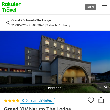
to
MỚI
top
page
Grand XIV Naruto The Lodge
22/08/2026
-
23/08/2026
|
2 khách
|
1 phòng
74
Khách sạn nghỉ dưỡng
Grand XIV Naruto The Lodge