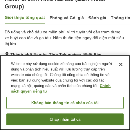
Group)
Giới thiệu tổng quát
Phòng và Gói giá
Đánh giá
Thông ti
Đồ uống và chỗ đậu xe miễn phí. Vị trí tuyệt vời gần trạm dừng
xe buýt cao tốc và ga tàu. Nằm thuận tiện ngay đối diện một siêu
thị lớn.
Thành phố Naruto, Tỉnh Tokushima, Nhật Bản
Hiển thị trên bản đồ
Website này sử dụng cookie để nâng cao trải nghiệm người
dùng và phân tích hiệu suất với lưu lượng truy cập trên
Rất tốt
Đánh giá:
174
lượt
3.9
website của chúng tôi. Chúng tôi cũng chia sẻ thông tin về
việc bạn sử dụng website của chúng tôi với các đối tác
mạng xã hội, quảng cáo và phân tích của chúng tôi.
Chính
Tiện nghi chỗ nghỉ
sách quyền riêng tư
Bãi đỗ xe
Máy bán hàng tự động
Giặt ủi có phí
Giao Hàng Tận Nhà
Không bán thông tin cá nhân của tôi
Trang chủ
Nhật Bản
Tỉnh Tokushima
Thành phố Naruto
Chấp nhận tất cả
Tìm phòng trống
Hotel Crown Hills Naruto (BBH Hotel Group)