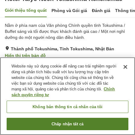
Giới thiệu tổng quát
Phòng và Gói giá
Đánh giá
Thông ti
Nằm ở phía nam của Văn phòng Chính quyền tỉnh Tokushima /
Buffet sáng và tối được thực khách đánh giá cao / Một nơi nghỉ
dưỡng do một người nông dân điều hành.
Thành phố Tokushima, Tỉnh Tokushima, Nhật Bản
Hiển thị trên bản đồ
Rất tốt
Đánh giá:
740
lượt
4.1
Website này sử dụng cookie để nâng cao trải nghiệm người
dùng và phân tích hiệu suất với lưu lượng truy cập trên
website của chúng tôi. Chúng tôi cũng chia sẻ thông tin về
Tiện nghi chỗ nghỉ
việc bạn sử dụng website của chúng tôi với các đối tác
mạng xã hội, quảng cáo và phân tích của chúng tôi.
Chính
Bãi đỗ xe
Spa / Salon
sách quyền riêng tư
Nhà hàng
Máy bán hàng tự động
Không bán thông tin cá nhân của tôi
Trang chủ
Nhật Bản
Tỉnh Tokushima
Thành phố Tokushima
Hotel Taiyo Noen Tokushima Kenchomae
Chấp nhận tất cả
Tìm phòng trống