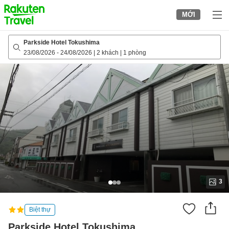
to
MỚI
top
page
Parkside Hotel Tokushima
23/08/2026
-
24/08/2026
|
2 khách
|
1 phòng
3
Biệt thự
Parkside Hotel Tokushima