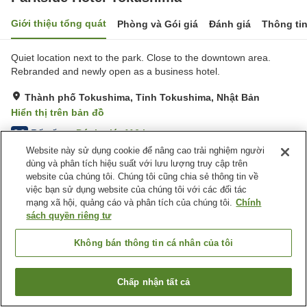
Giới thiệu tổng quát
Phòng và Gói giá
Đánh giá
Thông ti
Quiet location next to the park. Close to the downtown area.
Rebranded and newly open as a business hotel.
Thành phố Tokushima, Tỉnh Tokushima, Nhật Bản
Hiển thị trên bản đồ
Rất tốt
Đánh giá:
116
lượt
3.9
Website này sử dụng cookie để nâng cao trải nghiệm người
dùng và phân tích hiệu suất với lưu lượng truy cập trên
Trang chủ
Nhật Bản
Tỉnh Tokushima
Thành phố Tokushima
website của chúng tôi. Chúng tôi cũng chia sẻ thông tin về
Parkside Hotel Tokushima
việc bạn sử dụng website của chúng tôi với các đối tác
mạng xã hội, quảng cáo và phân tích của chúng tôi.
Chính
sách quyền riêng tư
Không bán thông tin cá nhân của tôi
Chấp nhận tất cả
Tìm phòng trống