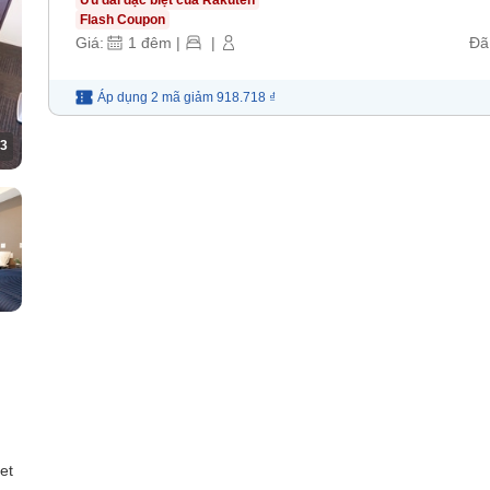
Flash Coupon
Giá:
1
đêm
|
|
Đã
Áp dụng 2 mã
giảm
918.718 ₫
3
et