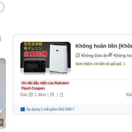
l
Không hoàn tiền [Khô
Không bữa ăn
Không ho
Xem thêm chi tiết về gói giá
Ưu đãi đặc biệt của Rakuten
Flash Coupon
Giá:
1
đêm
|
|
Đã
Áp dụng 2 mã
giảm
562.598 ₫
3