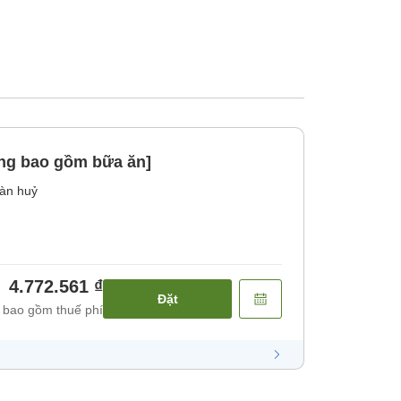
ng bao gồm bữa ăn]
àn huỷ
4.772.561 ₫
Đặt
 bao gồm thuế phí