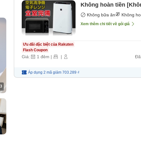
Không hoàn tiền [Khô
Không bữa ăn
Không ho
Xem thêm chi tiết về gói giá
Ưu đãi đặc biệt của Rakuten
Flash Coupon
Giá:
1
đêm
|
|
Đã
Áp dụng 2 mã
giảm
703.289 ₫
3