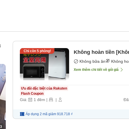
c
Chỉ còn
5
phòng!
Không hoàn tiền [Khô
Không bữa ăn
Không ho
Xem thêm chi tiết về gói giá
Ưu đãi đặc biệt của Rakuten
Flash Coupon
Giá:
1
đêm
|
|
Đã
Áp dụng 2 mã
giảm
918.718 ₫
3