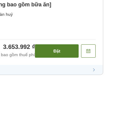
ng bao gồm bữa ăn]
àn huỷ
3.653.992 ₫
Đặt
 bao gồm thuế phí