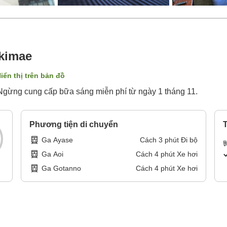
Ekimae
iển thị trên bản đồ
Ngừng cung cấp bữa sáng miễn phí từ ngày 1 tháng 11.
Phương tiện di chuyển
T
Ga Ayase
Cách
3
phút
Đi bộ
Ga Aoi
Cách
4
phút
Xe hơi
Ga Gotanno
Cách
4
phút
Xe hơi