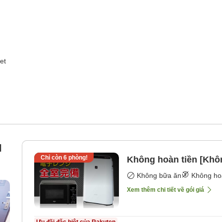
et
l
Chỉ còn
6
phòng!
Không hoàn tiền [Khô
Không bữa ăn
Không ho
Xem thêm chi tiết về gói giá
Ưu đãi đặc biệt của Rakuten