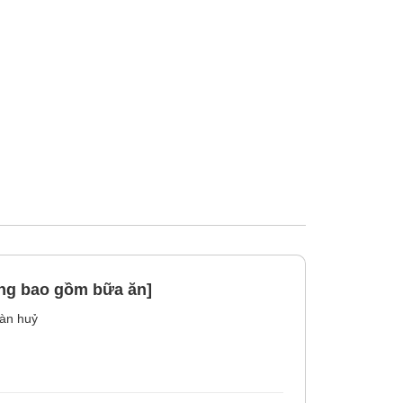
ng bao gồm bữa ăn]
àn huỷ