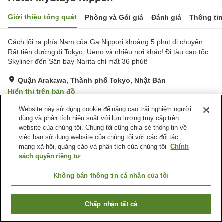
Giới thiệu tổng quát
Phòng và Gói giá
Đánh giá
Thông ti
Cách lối ra phía Nam của Ga Nippori khoảng 5 phút di chuyển.
Rất tiện đường đi Tokyo, Ueno và nhiều nơi khác! Đi tàu cao tốc
Skyliner đến Sân bay Narita chỉ mất 36 phút!
Quận Arakawa, Thành phố Tokyo, Nhật Bản
Hiển thị trên bản đồ
Đánh giá:
25
lượt
3.4
Website này sử dụng cookie để nâng cao trải nghiệm người
dùng và phân tích hiệu suất với lưu lượng truy cập trên
website của chúng tôi. Chúng tôi cũng chia sẻ thông tin về
Tiện nghi chỗ nghỉ
việc bạn sử dụng website của chúng tôi với các đối tác
mạng xã hội, quảng cáo và phân tích của chúng tôi.
Chính
Wi-Fi
Máy bán hàng tự động
sách quyền riêng tư
Giặt ủi có phí
Giao Hàng Tận Nhà
Không bán thông tin cá nhân của tôi
Trang chủ
Nhật Bản
Thành phố Tokyo
Quận Arakawa
Hotel MyStays Nippori
Chấp nhận tất cả
Tìm phòng trống