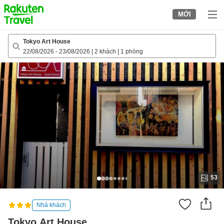
to
MỚI
top
page
Tokyo Art House
22/08/2026
-
23/08/2026
|
2 khách
|
1 phòng
53
Nhà khách
Tokyo Art House