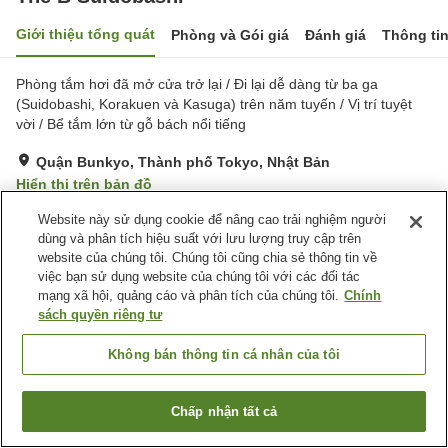
Giới thiệu tổng quát
Phòng và Gói giá
Đánh giá
Thông ti
Phòng tắm hơi đã mở cửa trở lại / Đi lại dễ dàng từ ba ga
(Suidobashi, Korakuen và Kasuga) trên năm tuyến / Vị trí tuyệt
vời / Bể tắm lớn từ gỗ bách nổi tiếng
Quận Bunkyo, Thành phố Tokyo, Nhật Bản
Hiển thị trên bản đồ
Rất tốt
Đánh giá:
615
lượt
4
Website này sử dụng cookie để nâng cao trải nghiệm người
dùng và phân tích hiệu suất với lưu lượng truy cập trên
website của chúng tôi. Chúng tôi cũng chia sẻ thông tin về
Tiện nghi chỗ nghỉ
việc bạn sử dụng website của chúng tôi với các đối tác
mạng xã hội, quảng cáo và phân tích của chúng tôi.
Chính
Xông hơi
Spa / Salon
sách quyền riêng tư
Máy bán hàng tự động
Giặt ủi có phí
Không bán thông tin cá nhân của tôi
Trang chủ
Nhật Bản
Thành phố Tokyo
Quận Bunkyo
The B Suidobashi
Chấp nhận tất cả
Tìm phòng trống