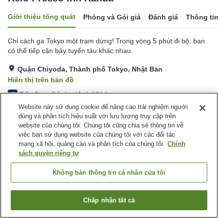
Giới thiệu tổng quát
Phòng và Gói giá
Đánh giá
Thông ti
Chỉ cách ga Tokyo một trạm dừng! Trong vòng 5 phút đi bộ, bạn
có thể tiếp cận bảy tuyến tàu khác nhau.
Quận Chiyoda, Thành phố Tokyo, Nhật Bản
Hiển thị trên bản đồ
Rất tốt
Đánh giá:
1,056
lượt
4
Website này sử dụng cookie để nâng cao trải nghiệm người
dùng và phân tích hiệu suất với lưu lượng truy cập trên
Tiện nghi chỗ nghỉ
website của chúng tôi. Chúng tôi cũng chia sẻ thông tin về
việc bạn sử dụng website của chúng tôi với các đối tác
Wi-Fi
Spa / Salon
mạng xã hội, quảng cáo và phân tích của chúng tôi.
Chính
Máy bán hàng tự động
Lò vi sóng (dùng chung)
sách quyền riêng tư
Trang chủ
Nhật Bản
Thành phố Tokyo
Quận Chiyoda
Không bán thông tin cá nhân của tôi
Keio Presso Inn Kanda
Chấp nhận tất cả
Tìm phòng trống