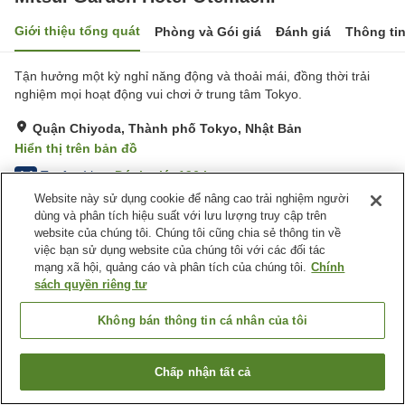
Giới thiệu tổng quát
Phòng và Gói giá
Đánh giá
Thông ti
Tận hưởng một kỳ nghỉ năng động và thoải mái, đồng thời trải
nghiệm mọi hoạt động vui chơi ở trung tâm Tokyo.
Quận Chiyoda, Thành phố Tokyo, Nhật Bản
Hiển thị trên bản đồ
Tuyệt vời
Đánh giá:
196
lượt
4.4
Website này sử dụng cookie để nâng cao trải nghiệm người
dùng và phân tích hiệu suất với lưu lượng truy cập trên
Tiện nghi chỗ nghỉ
website của chúng tôi. Chúng tôi cũng chia sẻ thông tin về
việc bạn sử dụng website của chúng tôi với các đối tác
Wi-Fi
Nhà hàng
mạng xã hội, quảng cáo và phân tích của chúng tôi.
Chính
Giặt ủi
Lò vi sóng (dùng chung)
sách quyền riêng tư
Trang chủ
Nhật Bản
Thành phố Tokyo
Quận Chiyoda
Không bán thông tin cá nhân của tôi
Mitsui Garden Hotel Otemachi
Chấp nhận tất cả
Tìm phòng trống