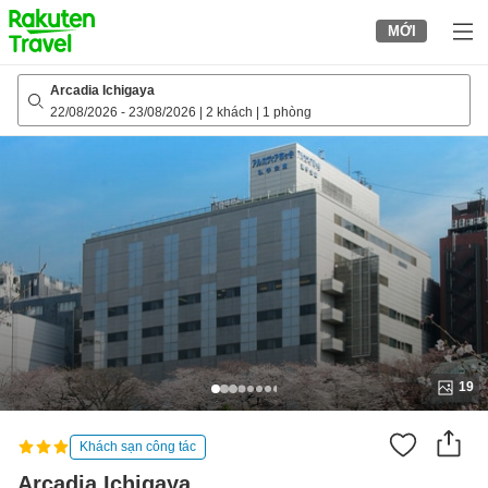
to
MỚI
top
page
Arcadia Ichigaya
22/08/2026
-
23/08/2026
|
2 khách
|
1 phòng
19
Khách sạn công tác
Arcadia Ichigaya