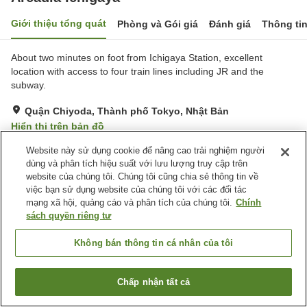
Giới thiệu tổng quát
Phòng và Gói giá
Đánh giá
Thông ti
About two minutes on foot from Ichigaya Station, excellent
location with access to four train lines including JR and the
subway.
Quận Chiyoda, Thành phố Tokyo, Nhật Bản
Hiển thị trên bản đồ
Rất tốt
Đánh giá:
465
lượt
4.2
Website này sử dụng cookie để nâng cao trải nghiệm người
dùng và phân tích hiệu suất với lưu lượng truy cập trên
website của chúng tôi. Chúng tôi cũng chia sẻ thông tin về
Tiện nghi chỗ nghỉ
việc bạn sử dụng website của chúng tôi với các đối tác
mạng xã hội, quảng cáo và phân tích của chúng tôi.
Chính
Bãi đỗ xe
Nhà hàng
sách quyền riêng tư
Lounge
Cafe
Không bán thông tin cá nhân của tôi
Trang chủ
Nhật Bản
Thành phố Tokyo
Quận Chiyoda
Arcadia Ichigaya
Chấp nhận tất cả
Tìm phòng trống