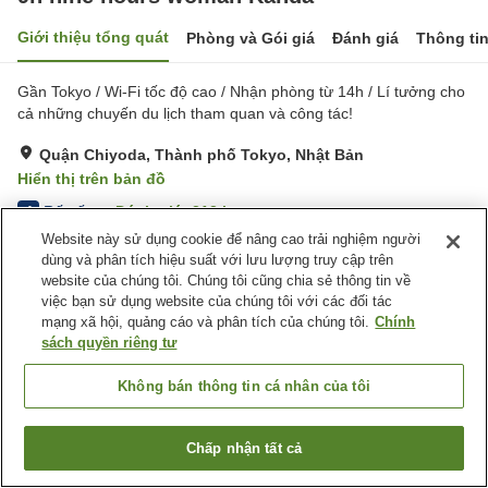
Giới thiệu tổng quát
Phòng và Gói giá
Đánh giá
Thông ti
Gần Tokyo / Wi-Fi tốc độ cao / Nhận phòng từ 14h / Lí tưởng cho
cả những chuyến du lịch tham quan và công tác!
Quận Chiyoda, Thành phố Tokyo, Nhật Bản
Hiển thị trên bản đồ
Rất tốt
Đánh giá:
212
lượt
4
Website này sử dụng cookie để nâng cao trải nghiệm người
dùng và phân tích hiệu suất với lưu lượng truy cập trên
Tiện nghi chỗ nghỉ
website của chúng tôi. Chúng tôi cũng chia sẻ thông tin về
việc bạn sử dụng website của chúng tôi với các đối tác
Wi-Fi
Hoàn toàn không hút thuốc
mạng xã hội, quảng cáo và phân tích của chúng tôi.
Chính
Tủ locker
Quầy Lễ Tân 24h
sách quyền riêng tư
Trang chủ
Nhật Bản
Thành phố Tokyo
Quận Chiyoda
Không bán thông tin cá nhân của tôi
9h nine hours woman Kanda
Chấp nhận tất cả
Tìm phòng trống