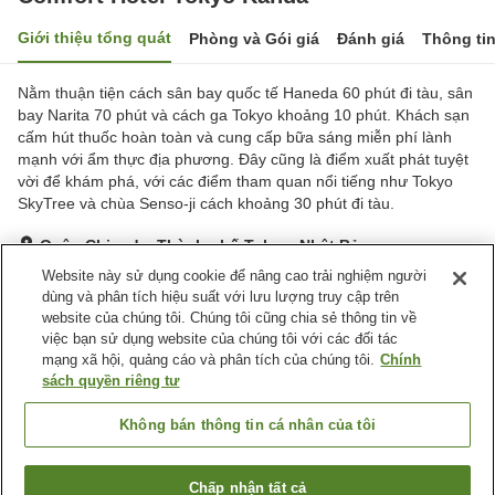
Giới thiệu tổng quát
Phòng và Gói giá
Đánh giá
Thông ti
Nằm thuận tiện cách sân bay quốc tế Haneda 60 phút đi tàu, sân
bay Narita 70 phút và cách ga Tokyo khoảng 10 phút. Khách sạn
cấm hút thuốc hoàn toàn và cung cấp bữa sáng miễn phí lành
mạnh với ẩm thực địa phương. Đây cũng là điểm xuất phát tuyệt
vời để khám phá, với các điểm tham quan nổi tiếng như Tokyo
SkyTree và chùa Senso-ji cách khoảng 30 phút đi tàu.
Quận Chiyoda, Thành phố Tokyo, Nhật Bản
Hiển thị trên bản đồ
Website này sử dụng cookie để nâng cao trải nghiệm người
dùng và phân tích hiệu suất với lưu lượng truy cập trên
Rất tốt
Đánh giá:
375
lượt
4
website của chúng tôi. Chúng tôi cũng chia sẻ thông tin về
việc bạn sử dụng website của chúng tôi với các đối tác
mạng xã hội, quảng cáo và phân tích của chúng tôi.
Chính
Tiện nghi chỗ nghỉ
sách quyền riêng tư
Bãi đỗ xe
Máy bán hàng tự động
Giặt ủi có phí
Giao Hàng Tận Nhà
Không bán thông tin cá nhân của tôi
Trang chủ
Nhật Bản
Thành phố Tokyo
Quận Chiyoda
Chấp nhận tất cả
Tìm phòng trống