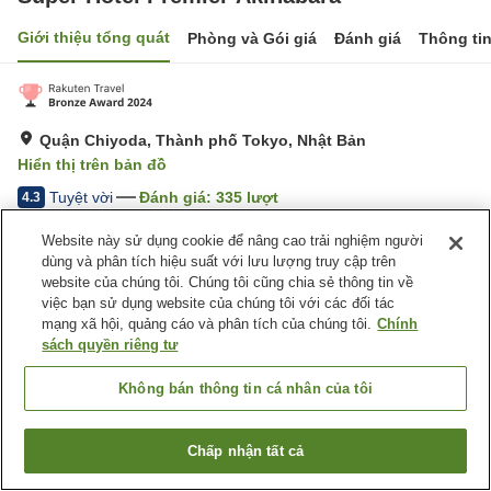
Giới thiệu tổng quát
Phòng và Gói giá
Đánh giá
Thông ti
Quận Chiyoda, Thành phố Tokyo, Nhật Bản
Hiển thị trên bản đồ
Tuyệt vời
Đánh giá:
335
lượt
4.3
Website này sử dụng cookie để nâng cao trải nghiệm người
Trang chủ
Nhật Bản
Thành phố Tokyo
Quận Chiyoda
dùng và phân tích hiệu suất với lưu lượng truy cập trên
Super Hotel Premier Akihabara
website của chúng tôi. Chúng tôi cũng chia sẻ thông tin về
việc bạn sử dụng website của chúng tôi với các đối tác
mạng xã hội, quảng cáo và phân tích của chúng tôi.
Chính
sách quyền riêng tư
Không bán thông tin cá nhân của tôi
Chấp nhận tất cả
Tìm phòng trống