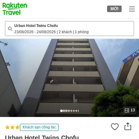
to
MỚI
top
page
Urban Hotel Twins Chofu
23/08/2026
-
24/08/2026
|
2 khách
|
1 phòng
13
Khách sạn công tác
Urban Hotel Twins Chofu