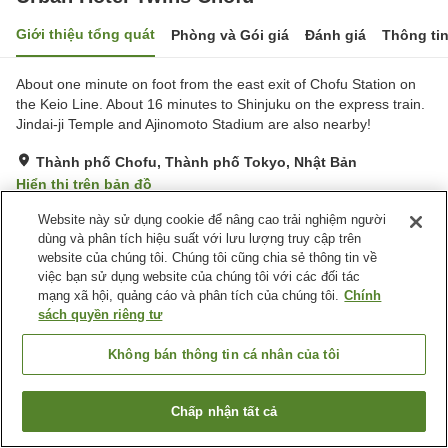
Giới thiệu tổng quát
Phòng và Gói giá
Đánh giá
Thông ti
About one minute on foot from the east exit of Chofu Station on
the Keio Line. About 16 minutes to Shinjuku on the express train.
Jindai-ji Temple and Ajinomoto Stadium are also nearby!
Thành phố Chofu, Thành phố Tokyo, Nhật Bản
Hiển thị trên bản đồ
Rất tốt
Đánh giá:
224
lượt
3.9
Website này sử dụng cookie để nâng cao trải nghiệm người
dùng và phân tích hiệu suất với lưu lượng truy cập trên
website của chúng tôi. Chúng tôi cũng chia sẻ thông tin về
Tiện nghi chỗ nghỉ
việc bạn sử dụng website của chúng tôi với các đối tác
mạng xã hội, quảng cáo và phân tích của chúng tôi.
Chính
Dịch Vụ Giặt Ủi
Máy bán hàng tự động
sách quyền riêng tư
Trang chủ
Nhật Bản
Thành phố Tokyo
Thành phố Chofu
Không bán thông tin cá nhân của tôi
Urban Hotel Twins Chofu
Chấp nhận tất cả
Tìm phòng trống