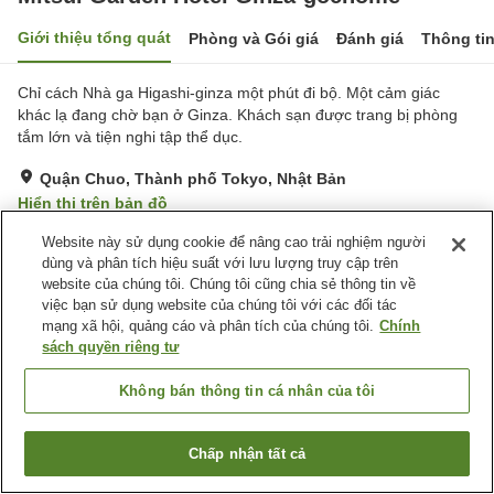
Giới thiệu tổng quát
Phòng và Gói giá
Đánh giá
Thông ti
Chỉ cách Nhà ga Higashi-ginza một phút đi bộ. Một cảm giác
khác lạ đang chờ bạn ở Ginza. Khách sạn được trang bị phòng
tắm lớn và tiện nghi tập thể dục.
Quận Chuo, Thành phố Tokyo, Nhật Bản
Hiển thị trên bản đồ
Tuyệt vời
Đánh giá:
373
lượt
4.5
Website này sử dụng cookie để nâng cao trải nghiệm người
dùng và phân tích hiệu suất với lưu lượng truy cập trên
website của chúng tôi. Chúng tôi cũng chia sẻ thông tin về
Tiện nghi chỗ nghỉ
việc bạn sử dụng website của chúng tôi với các đối tác
mạng xã hội, quảng cáo và phân tích của chúng tôi.
Chính
Phòng tập gym
Nhà hàng
sách quyền riêng tư
Máy bán hàng tự động
Nhà Tắm Công Cộng
Không bán thông tin cá nhân của tôi
Trang chủ
Nhật Bản
Thành phố Tokyo
Quận Chuo
Mitsui Garden Hotel Ginza-gochome
Chấp nhận tất cả
Tìm phòng trống