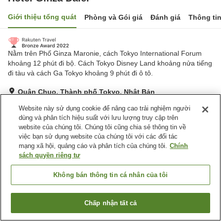
Giới thiệu tổng quát
Phòng và Gói giá
Đánh giá
Thông ti
Nằm trên Phố Ginza Maronie, cách Tokyo International Forum
khoảng 12 phút đi bộ. Cách Tokyo Disney Land khoảng nửa tiếng
đi tàu và cách Ga Tokyo khoảng 9 phút đi ô tô.
Quận Chuo, Thành phố Tokyo, Nhật Bản
Hiển thị trên bản đồ
Website này sử dụng cookie để nâng cao trải nghiệm người
Rất tốt
Đánh giá:
803
lượt
4.2
dùng và phân tích hiệu suất với lưu lượng truy cập trên
website của chúng tôi. Chúng tôi cũng chia sẻ thông tin về
việc bạn sử dụng website của chúng tôi với các đối tác
Tiện nghi chỗ nghỉ
mạng xã hội, quảng cáo và phân tích của chúng tôi.
Chính
sách quyền riêng tư
Bãi đỗ xe
Spa / Salon
Máy bán hàng tự động
Giặt ủi có phí
Không bán thông tin cá nhân của tôi
Trang chủ
Nhật Bản
Thành phố Tokyo
Quận Chuo
Chấp nhận tất cả
Tìm phòng trống
Hotel Ginza Daiei