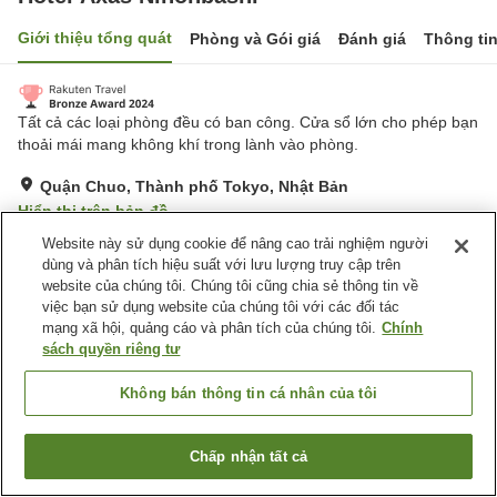
Giới thiệu tổng quát
Phòng và Gói giá
Đánh giá
Thông ti
Tất cả các loại phòng đều có ban công. Cửa sổ lớn cho phép bạn
thoải mái mang không khí trong lành vào phòng.
Quận Chuo, Thành phố Tokyo, Nhật Bản
Hiển thị trên bản đồ
Website này sử dụng cookie để nâng cao trải nghiệm người
Tuyệt vời
Đánh giá:
168
lượt
4.3
dùng và phân tích hiệu suất với lưu lượng truy cập trên
website của chúng tôi. Chúng tôi cũng chia sẻ thông tin về
Tiện nghi chỗ nghỉ
việc bạn sử dụng website của chúng tôi với các đối tác
mạng xã hội, quảng cáo và phân tích của chúng tôi.
Chính
Giao Hàng Tận Nhà
Dịch Vụ Gọi Đánh Thức
sách quyền riêng tư
Không bán thông tin cá nhân của tôi
Trang chủ
Nhật Bản
Thành phố Tokyo
Quận Chuo
Hotel Axas Nihonbashi
Chấp nhận tất cả
Tìm phòng trống