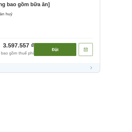
ng bao gồm bữa ăn]
àn huỷ
3.597.557 ₫
Đặt
 bao gồm thuế phí