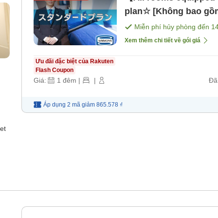
plan☆ [Không bao gồ
Miễn phí hủy phòng đến
1
Xem thêm chi tiết về gói giá
Ưu đãi đặc biệt của Rakuten
Flash Coupon
Giá:
1
đêm
|
|
Đã
Áp dụng 2 mã
giảm
865.578 ₫
et