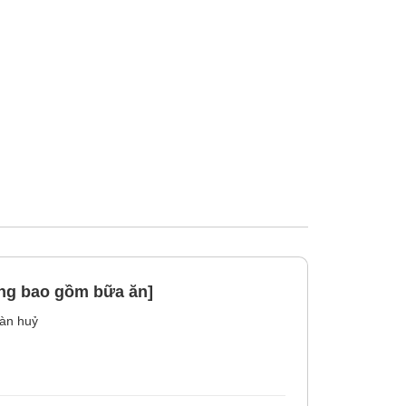
ng bao gồm bữa ăn]
àn huỷ