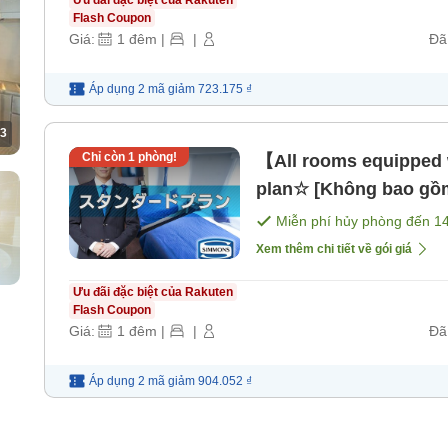
Flash Coupon
Giá:
1
đêm
|
|
Đã
Áp dụng 2 mã
giảm
723.175 ₫
3
Chỉ còn
1
phòng!
【All rooms equipped
plan☆ [Không bao gồ
Miễn phí hủy phòng đến
1
Xem thêm chi tiết về gói giá
Ưu đãi đặc biệt của Rakuten
Flash Coupon
Giá:
1
đêm
|
|
Đã
Áp dụng 2 mã
giảm
904.052 ₫