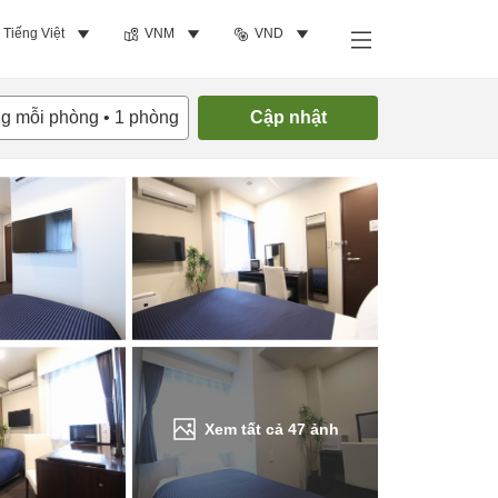
Tiếng Việt
VNM
VND
Tìm phòng trống
ng mỗi phòng
•
1
phòng
Cập nhật
Xem tất cả
47
ảnh