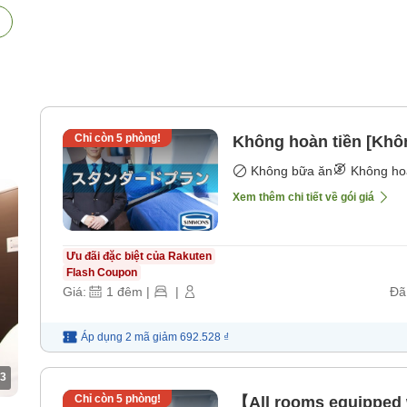
Chỉ còn
5
phòng!
Không hoàn tiền [Khô
Không bữa ăn
Không ho
Xem thêm chi tiết về gói giá
Ưu đãi đặc biệt của Rakuten
Flash Coupon
Giá:
1
đêm
|
|
Đã
Áp dụng 2 mã
giảm
692.528 ₫
3
Chỉ còn
5
phòng!
【All rooms equipped