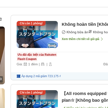
c
Chỉ còn
1
phòng!
Không hoàn tiền [Khô
Không bữa ăn
Không ho
Xem thêm chi tiết về gói giá
Ưu đãi đặc biệt của Rakuten
Flash Coupon
Giá:
1
đêm
|
|
Đã
Áp dụng 2 mã
giảm
723.175 ₫
3
Chỉ còn
1
phòng!
【All rooms equipped
plan☆ [Không bao gồ
Miễn phí hủy phòng đến
1