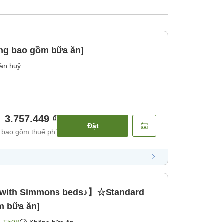
ng bao gồm bữa ăn]
àn huỷ
3.757.449 ₫
Đặt
 bao gồm thuế phí
 with Simmons beds♪】☆Standard
m bữa ăn]
4 Th08
Không bữa ăn