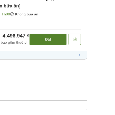
m bữa ăn]
4 Th08
Không bữa ăn
4.496.947 ₫
Đặt
 bao gồm thuế phí