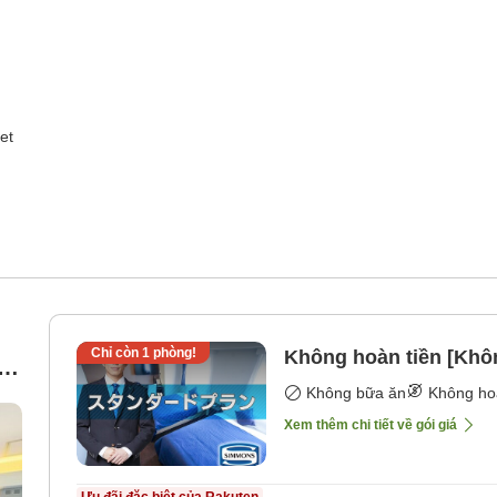
et
Chỉ còn
1
phòng!
Không hoàn tiền [Khô
Không bữa ăn
Không ho
Xem thêm chi tiết về gói giá
Ưu đãi đặc biệt của Rakuten