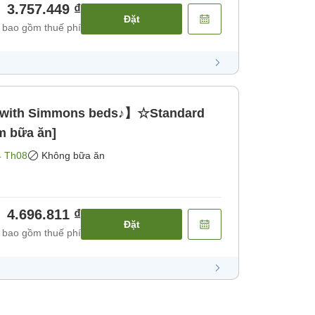
3.757.449 ₫
Đặt
 bao gồm thuế phí
 with Simmons beds♪】☆Standard
m bữa ăn]
4 Th08
Không bữa ăn
4.696.811 ₫
Đặt
 bao gồm thuế phí