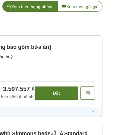
Xem theo hạng phòng
Xem theo gói giá
ng bao gồm bữa ăn]
àn huỷ
3.597.557 ₫
Đặt
 bao gồm thuế phí
 with Simmons beds♪】☆Standard