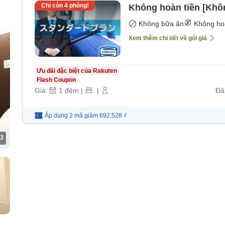
Chỉ còn
4
phòng!
Không hoàn tiền [Khô
Không bữa ăn
Không ho
Xem thêm chi tiết về gói giá
Ưu đãi đặc biệt của Rakuten
Flash Coupon
Giá:
1
đêm
|
|
Đã
Áp dụng 2 mã
giảm
692.528 ₫
3