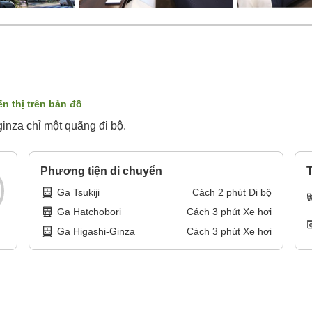
ển thị trên bản đồ
ginza chỉ một quãng đi bộ.
Phương tiện di chuyển
T
Ga Tsukiji
Cách
2
phút
Đi bộ
Ga Hatchobori
Cách
3
phút
Xe hơi
Ga Higashi-Ginza
Cách
3
phút
Xe hơi