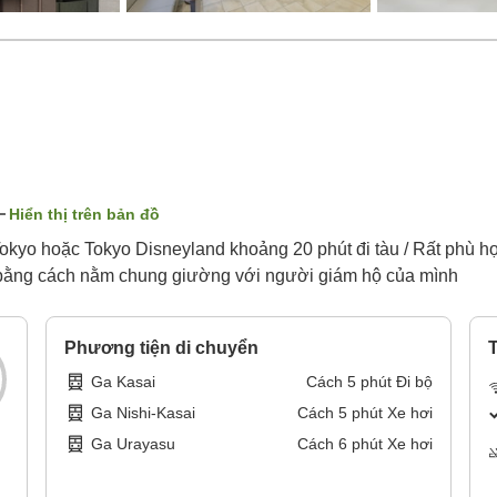
Hiển thị trên bản đồ
okyo hoặc Tokyo Disneyland khoảng 20 phút đi tàu / Rất phù hợ
í bằng cách nằm chung giường với người giám hộ của mình
Phương tiện di chuyển
T
Ga Kasai
Cách
5
phút
Đi bộ
Ga Nishi-Kasai
Cách
5
phút
Xe hơi
Ga Urayasu
Cách
6
phút
Xe hơi