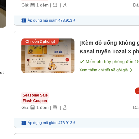
Giá:
1
đêm
|
|
Đã
Áp dụng mã
giảm
478.913 ₫
Chỉ còn
2
phòng!
[Kèm đồ uống không g
Kasai tuyến Tozai 3 ph
xuống ngủ chung, kh
Miễn phí hủy phòng đến
1
bữa ăn]
Xem thêm chi tiết về gói giá
et
-
Seasonal Sale
Flash Coupon
Giá:
1
đêm
|
|
Đã
Áp dụng mã
giảm
478.913 ₫