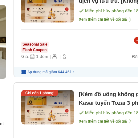
dịch vụ lưu trú. [Khô
Miễn phí hủy phòng đến
1
Xem thêm chi tiết về gói giá
-
Seasonal Sale
Flash Coupon
Giá:
1
đêm
|
|
Đã
Áp dụng mã
giảm
644.461 ₫
Chỉ còn
1
phòng!
[Kèm đồ uống không g
Kasai tuyến Tozai 3 ph
xuống ngủ chung, kh
Miễn phí hủy phòng đến
1
bữa ăn]
Xem thêm chi tiết về gói giá
et