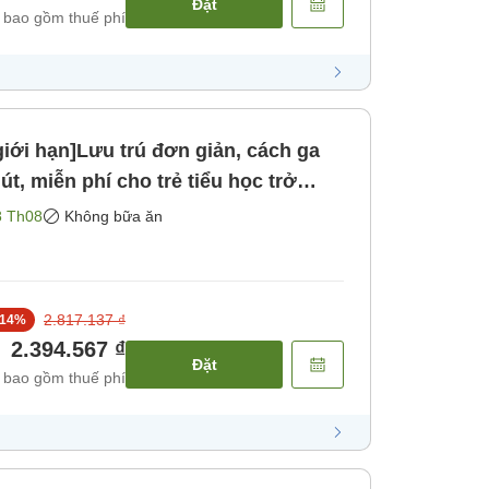
Đặt
 bao gồm thuế phí
iới hạn]Lưu trú đơn giản, cách ga
út, miễn phí cho trẻ tiểu học trở
ách sạn gần TDR [Không bao gồm
8 Th08
Không bữa ăn
2.817.137 ₫
14
%
2.394.567 ₫
Đặt
 bao gồm thuế phí