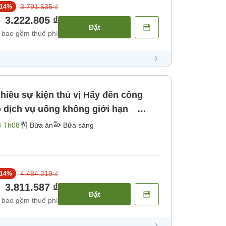
3.791.535 ₫
14
%
3.222.805 ₫
Đặt
 bao gồm thuế phí
iều sự kiện thú vị Hãy đến công
 dịch vụ uống không giới hạn
 khu vực trung tâm Tokyo [Bữa
8 Th08
Bữa ăn
Bữa sáng
4.484.219 ₫
14
%
3.811.587 ₫
Đặt
 bao gồm thuế phí