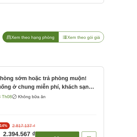
Xem theo hạng phòng
Xem theo gói giá
 phòng sớm hoặc trả phòng muộn!
xuống ở chung miễn phí, khách sạn
ông bao gồm bữa ăn]
8 Th08
Không bữa ăn
2.817.137 ₫
14
%
2.394.567 ₫