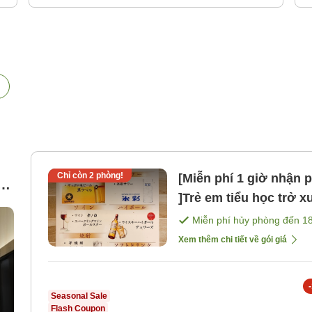
Chỉ còn
2
phòng!
[Miễn phí 1 giờ nhận
-
]Trẻ em tiểu học trở 
gần TDR ở Tokyo [Kh
Miễn phí hủy phòng đến
1
Xem thêm chi tiết về gói giá
-
Seasonal Sale
Flash Coupon