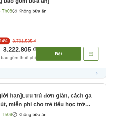
ng bao gồm bữa ăn]
8 Th08
Không bữa ăn
3.791.535 ₫
14
%
3.222.805 ₫
Đặt
 bao gồm thuế phí
iới hạn]Lưu trú đơn giản, cách ga
út, miễn phí cho trẻ tiểu học trở
ách sạn gần TDR [Không bao gồm
8 Th08
Không bữa ăn