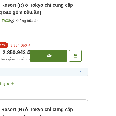
Resort (R) ở Tokyo chỉ cung cấp
ng bao gồm bữa ăn]
8 Th08
Không bữa ăn
3.354.050 ₫
14
%
2.850.943 ₫
Đặt
 bao gồm thuế phí
i giá
Resort (R) ở Tokyo chỉ cung cấp