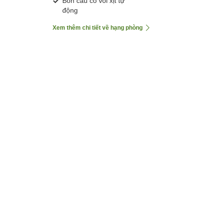
Bồn cầu có vòi xịt tự
động
Xem thêm chi tiết về hạng phòng