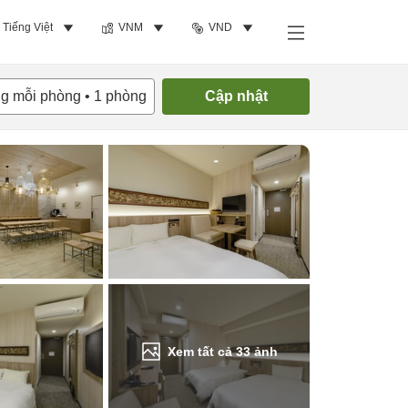
Tiếng Việt
VNM
VND
Tìm phòng trống
ng mỗi phòng
•
1
phòng
Cập nhật
Xem tất cả
33
ảnh