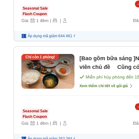
-
Seasonal Sale
Flash Coupon
Giá:
1
đêm
|
|
Đã
Áp dụng mã
giảm
644.461 ₫
Chỉ còn
1
phòng!
[Bao gồm bữa sáng ]Nh
viên chủ đề Cũng có
Khách sạn gần TDR từ
Miễn phí hủy phòng đến
1
sáng]
Xem thêm chi tiết về gói giá
-
Seasonal Sale
Flash Coupon
Giá:
1
đêm
|
|
Đã
Áp dụng mã
giảm
762.284 ₫