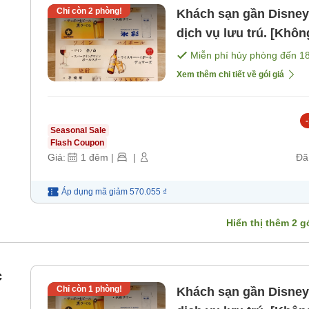
Chỉ còn
2
phòng!
Khách sạn gần Disney 
dịch vụ lưu trú. [Khô
Miễn phí hủy phòng đến
1
Xem thêm chi tiết về gói giá
-
Seasonal Sale
Flash Coupon
Giá:
1
đêm
|
|
Đã
Áp dụng mã
giảm
570.055 ₫
Hiển thị thêm
2
gó
c
Chỉ còn
1
phòng!
Khách sạn gần Disney 