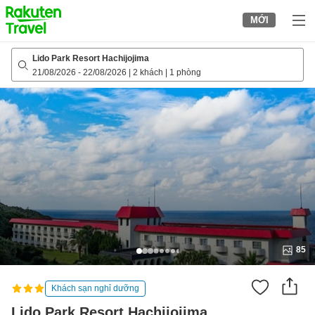
to
MỚI
top
page
Lido Park Resort Hachijojima
21/08/2026
-
22/08/2026
|
2 khách
|
1 phòng
85
Khách sạn nghỉ dưỡng
Lido Park Resort Hachijojima