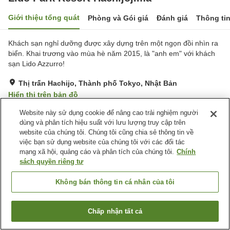
Giới thiệu tổng quát
Phòng và Gói giá
Đánh giá
Thông ti
Khách sạn nghỉ dưỡng được xây dựng trên một ngọn đồi nhìn ra
biển. Khai trương vào mùa hè năm 2015, là "anh em" với khách
sạn Lido Azzurro!
Thị trấn Hachijo, Thành phố Tokyo, Nhật Bản
Hiển thị trên bản đồ
Tuyệt vời
Đánh giá:
299
lượt
4.4
Website này sử dụng cookie để nâng cao trải nghiệm người
dùng và phân tích hiệu suất với lưu lượng truy cập trên
website của chúng tôi. Chúng tôi cũng chia sẻ thông tin về
Tiện nghi chỗ nghỉ
việc bạn sử dụng website của chúng tôi với các đối tác
mạng xã hội, quảng cáo và phân tích của chúng tôi.
Chính
Bãi đỗ xe
Nhà hàng
sách quyền riêng tư
Máy bán hàng tự động
Cửa hàng
Không bán thông tin cá nhân của tôi
Trang chủ
Nhật Bản
Thành phố Tokyo
Thị trấn Hachijo
Lido Park Resort Hachijojima
Chấp nhận tất cả
Tìm phòng trống