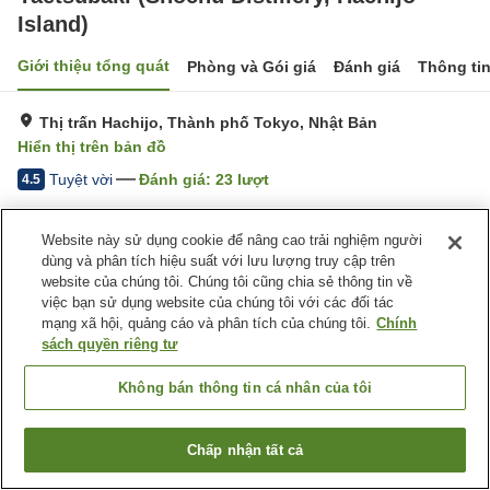
Island)
Giới thiệu tổng quát
Phòng và Gói giá
Đánh giá
Thông ti
Thị trấn Hachijo, Thành phố Tokyo, Nhật Bản
Hiển thị trên bản đồ
Tuyệt vời
Đánh giá:
23
lượt
4.5
Website này sử dụng cookie để nâng cao trải nghiệm người
Tiện nghi chỗ nghỉ
dùng và phân tích hiệu suất với lưu lượng truy cập trên
Bãi đỗ xe
Giặt ủi có phí
website của chúng tôi. Chúng tôi cũng chia sẻ thông tin về
việc bạn sử dụng website của chúng tôi với các đối tác
mạng xã hội, quảng cáo và phân tích của chúng tôi.
Chính
Trang chủ
Nhật Bản
Thành phố Tokyo
Thị trấn Hachijo
sách quyền riêng tư
Yaetsubaki (Shochu Distillery, Hachijo Island)
Không bán thông tin cá nhân của tôi
Chấp nhận tất cả
Tìm phòng trống