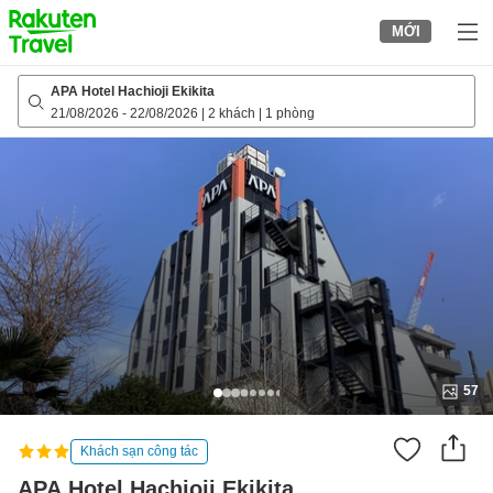
to
MỚI
top
page
APA Hotel Hachioji Ekikita
21/08/2026
-
22/08/2026
|
2 khách
|
1 phòng
57
Khách sạn công tác
APA Hotel Hachioji Ekikita