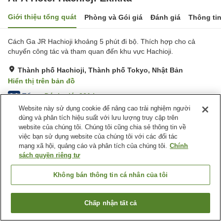
Giới thiệu tổng quát
Phòng và Gói giá
Đánh giá
Thông ti
Cách Ga JR Hachioji khoảng 5 phút đi bộ. Thích hợp cho cả
chuyến công tác và tham quan đến khu vực Hachioji.
Thành phố Hachioji, Thành phố Tokyo, Nhật Bản
Hiển thị trên bản đồ
Tốt
Đánh giá:
321
lượt
3.6
Website này sử dụng cookie để nâng cao trải nghiệm người
dùng và phân tích hiệu suất với lưu lượng truy cập trên
Tiện nghi chỗ nghỉ
website của chúng tôi. Chúng tôi cũng chia sẻ thông tin về
việc bạn sử dụng website của chúng tôi với các đối tác
Wi-Fi
Máy bán hàng tự động
mạng xã hội, quảng cáo và phân tích của chúng tôi.
Chính
Lò vi sóng (dùng chung)
Quầy Lễ Tân 24h
sách quyền riêng tư
Trang chủ
Nhật Bản
Thành phố Tokyo
Thành phố Hachioji
Không bán thông tin cá nhân của tôi
APA Hotel Hachioji Ekikita
Chấp nhận tất cả
Tìm phòng trống