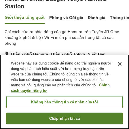
Station
Giới thiệu tổng quát
Phòng và Gói giá
Đánh giá
Thông ti
Chỉ cách cửa ra phía đông của ga Hamura trên Tuyến JR Ome
khoảng 2 phút đi bộ / Wi-Fi miễn phí có sẵn trong tất cả các
phòng
Thành phố Hamura, Thành phố Tokyo, Nhật Bản
Hiển thị trên bản đồ
Website này sử dụng cookie để nâng cao trải nghiệm người
dùng và phân tích hiệu suất với lưu lượng truy cập trên
Đánh giá:
107
lượt
3.3
website của chúng tôi. Chúng tôi cũng chia sẻ thông tin về
việc bạn sử dụng website của chúng tôi với các đối tác
mạng xã hội, quảng cáo và phân tích của chúng tôi.
Chính
Tiện nghi chỗ nghỉ
sách quyền riêng tư
Bãi đỗ xe
Máy bán hàng tự động
Phòng họp
Giặt ủi có phí
Không bán thông tin cá nhân của tôi
Trang chủ
Nhật Bản
Thành phố Tokyo
Thành phố Hamura
Chấp nhận tất cả
Tìm phòng trống
Hotel Livemax Budget Tokyo Hamura Station