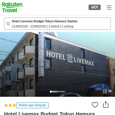
to
MỚI
top
page
Hotel Livemax Budget Tokyo Hamura Station
21/08/2026
-
22/08/2026
|
2 khách
|
1 phòng
30
Khách sạn công tác
Hotel Livemax Budget Tokyo Hamura