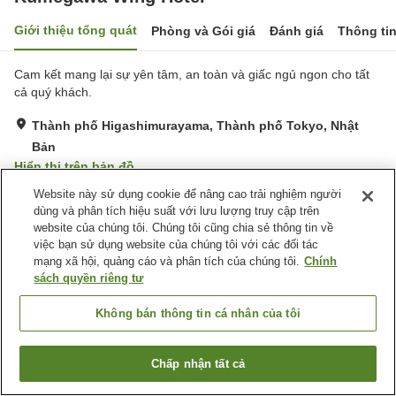
Giới thiệu tổng quát
Phòng và Gói giá
Đánh giá
Thông ti
Cam kết mang lại sự yên tâm, an toàn và giấc ngủ ngon cho tất
cả quý khách.
Thành phố Higashimurayama, Thành phố Tokyo, Nhật
Bản
Hiển thị trên bản đồ
Rất tốt
Đánh giá:
143
lượt
4.1
Website này sử dụng cookie để nâng cao trải nghiệm người
dùng và phân tích hiệu suất với lưu lượng truy cập trên
website của chúng tôi. Chúng tôi cũng chia sẻ thông tin về
Tiện nghi chỗ nghỉ
việc bạn sử dụng website của chúng tôi với các đối tác
mạng xã hội, quảng cáo và phân tích của chúng tôi.
Chính
Bãi đỗ xe
Cafe
sách quyền riêng tư
Máy bán hàng tự động
Giặt ủi có phí
Không bán thông tin cá nhân của tôi
Trang chủ
Nhật Bản
Thành phố Tokyo
Thành phố Higashimurayama
Kumegawa Wing Hotel
Chấp nhận tất cả
Tìm phòng trống