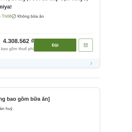
miya!
6 Th08
Không bữa ăn
4.308.562 ₫
Đặt
 bao gồm thuế phí
ng bao gồm bữa ăn]
àn huỷ