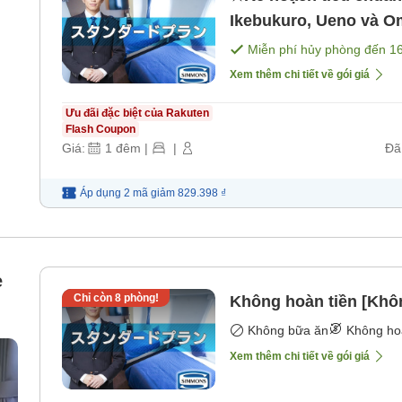
Ikebukuro, Ueno và O
Miễn phí hủy phòng đến
1
Xem thêm chi tiết về gói giá
Ưu đãi đặc biệt của Rakuten
Flash Coupon
Giá:
1
đêm
|
|
Đã
Áp dụng 2 mã
giảm
829.398 ₫
e
Chỉ còn
8
phòng!
Không hoàn tiền [Khô
Không bữa ăn
Không ho
Xem thêm chi tiết về gói giá