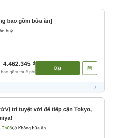
ng bao gồm bữa ăn]
àn huỷ
4.462.345 ₫
Đặt
 bao gồm thuế phí
Vị trí tuyệt vời để tiếp cận Tokyo,
miya!
6 Th08
Không bữa ăn