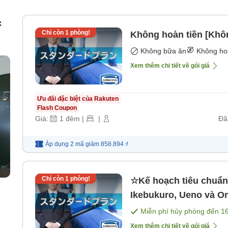
c
Chỉ còn
1
phòng!
Không hoàn tiền [Khô
Không bữa ăn
Không ho
Xem thêm chi tiết về gói giá
Ưu đãi đặc biệt của Rakuten
Flash Coupon
Giá:
1
đêm
|
|
Đã
Áp dụng 2 mã
giảm
858.894 ₫
Chỉ còn
1
phòng!
☆Kế hoạch tiêu chuẩn☆
Ikebukuro, Ueno và O
Miễn phí hủy phòng đến
1
Xem thêm chi tiết về gói giá