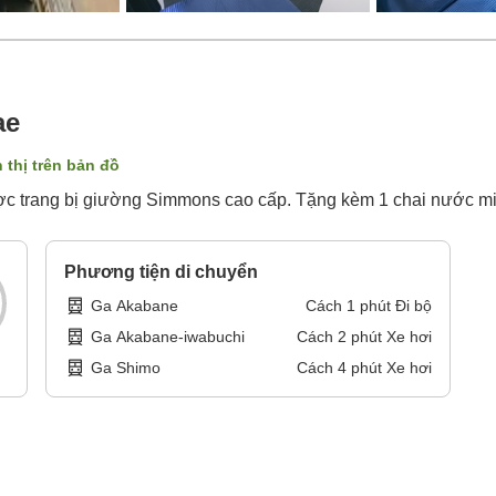
ae
 thị trên bản đồ
ợc trang bị giường Simmons cao cấp. Tặng kèm 1 chai nước mi
Phương tiện di chuyển
Ga Akabane
Cách
1
phút
Đi bộ
Ga Akabane-iwabuchi
Cách
2
phút
Xe hơi
Ga Shimo
Cách
4
phút
Xe hơi