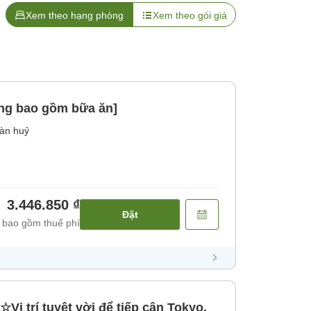
Xem theo hạng phòng
Xem theo gói giá
ng bao gồm bữa ăn]
àn huỷ
3.446.850 ₫
Đặt
 bao gồm thuế phí
Vị trí tuyệt vời để tiếp cận Tokyo,