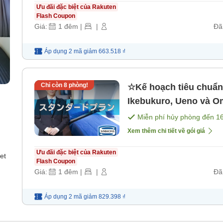
Ưu đãi đặc biệt của Rakuten
Flash Coupon
Giá:
1
đêm
|
|
Đã
Áp dụng 2 mã
giảm
663.518 ₫
Chỉ còn
8
phòng!
☆Kế hoạch tiêu chuẩn☆
Ikebukuro, Ueno và O
Miễn phí hủy phòng đến
1
Xem thêm chi tiết về gói giá
Ưu đãi đặc biệt của Rakuten
et
Flash Coupon
Giá:
1
đêm
|
|
Đã
Áp dụng 2 mã
giảm
829.398 ₫