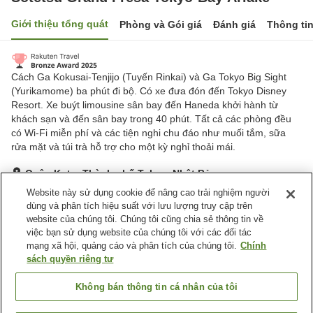
Giới thiệu tổng quát
Phòng và Gói giá
Đánh giá
Thông ti
Cách Ga Kokusai-Tenjijo (Tuyến Rinkai) và Ga Tokyo Big Sight
(Yurikamome) ba phút đi bộ. Có xe đưa đón đến Tokyo Disney
Resort. Xe buýt limousine sân bay đến Haneda khởi hành từ
khách sạn và đến sân bay trong 40 phút. Tất cả các phòng đều
có Wi-Fi miễn phí và các tiện nghi chu đáo như muối tắm, sữa
rửa mặt và túi trà hỗ trợ cho một kỳ nghỉ thoải mái.
Quận Koto, Thành phố Tokyo, Nhật Bản
Hiển thị trên bản đồ
Website này sử dụng cookie để nâng cao trải nghiệm người
dùng và phân tích hiệu suất với lưu lượng truy cập trên
Rất tốt
Đánh giá:
1,852
lượt
4.2
website của chúng tôi. Chúng tôi cũng chia sẻ thông tin về
việc bạn sử dụng website của chúng tôi với các đối tác
mạng xã hội, quảng cáo và phân tích của chúng tôi.
Chính
Tiện nghi chỗ nghỉ
sách quyền riêng tư
Bãi đỗ xe
Nhà hàng
Bar
Cafe
Không bán thông tin cá nhân của tôi