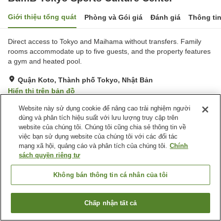
Giới thiệu tổng quát
Phòng và Gói giá
Đánh giá
Thông ti
Direct access to Tokyo and Maihama without transfers. Family
rooms accommodate up to five guests, and the property features
a gym and heated pool.
Quận Koto, Thành phố Tokyo, Nhật Bản
Hiển thị trên bản đồ
Tuyệt vời
Đánh giá:
205
lượt
4.3
Website này sử dụng cookie để nâng cao trải nghiệm người
dùng và phân tích hiệu suất với lưu lượng truy cập trên
website của chúng tôi. Chúng tôi cũng chia sẻ thông tin về
Tiện nghi chỗ nghỉ
việc bạn sử dụng website của chúng tôi với các đối tác
mạng xã hội, quảng cáo và phân tích của chúng tôi.
Chính
Bãi đỗ xe
Phòng tập gym
sách quyền riêng tư
Hồ bơi
Nhà hàng
Không bán thông tin cá nhân của tôi
Trang chủ
Nhật Bản
Thành phố Tokyo
Quận Koto
BumB Tokyo Sports Culture Center
Chấp nhận tất cả
Tìm phòng trống