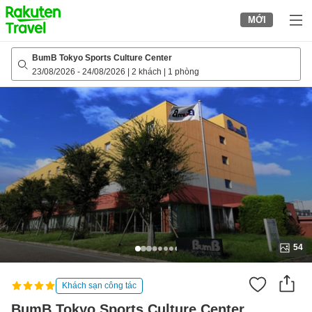
to
MỚI
top
page
BumB Tokyo Sports Culture Center
23/08/2026
-
24/08/2026
|
2 khách
|
1 phòng
54
Khách sạn công tác
BumB Tokyo Sports Culture Center