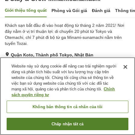
Giới thiệu tổng quát
Phòng và Gói giá
Đánh giá
Thông ti
Khách sạn bắt đầu đi vào hoạt động từ tháng 2 năm 2021! Nơi
đây nằm ở vị trí thuận lợi: di chuyển 20 phút từ Tokyo và
Otemachi, chỉ 7 phút đi bộ từ ga Minami-sunamachi nằm trên
tuyến Tozai.
Quận Koto, Thành phố Tokyo, Nhật Bản
Hiển thị trên bản đồ
Website này sử dụng cookie để nâng cao trải nghiệm người
Tuyệt vời
Đánh giá:
725
lượt
4.4
dùng và phân tích hiệu suất với lưu lượng truy cập trên
website của chúng tôi. Chúng tôi cũng chia sẻ thông tin về
việc bạn sử dụng website của chúng tôi với các đối tác
Tiện nghi chỗ nghỉ
mạng xã hội, quảng cáo và phân tích của chúng tôi.
Chính
sách quyền riêng tư
Bãi đỗ xe
Nhà hàng
Máy bán hàng tự động
Phòng họp
Không bán thông tin cá nhân của tôi
Trang chủ
Nhật Bản
Thành phố Tokyo
Quận Koto
Chấp nhận tất cả
L Stay & Grow Minamisunamachi
Tìm phòng trống