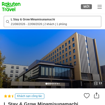
to
MỚI
top
page
L Stay & Grow Minamisunamachi
21/08/2026
-
22/08/2026
|
2 khách
|
1 phòng
13
Khách sạn công tác
L Stay & Grow Minamisunamachi