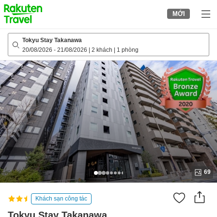
to
MỚI
top
page
Tokyu Stay Takanawa
20/08/2026
-
21/08/2026
|
2 khách
|
1 phòng
69
Khách sạn công tác
Tokyu Stay Takanawa