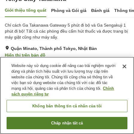
Giới thiệu tổng quát
Phòng và Gói giá
Đánh giá
Thông ti
Chỉ cách Ga Takanawa Gateway 5 phút đi bộ và Ga Sengakuji 1
phút đi bộ! Tất cả các phòng đều cấm hút thuốc và được trang bị
máy giặt cũng như máy sấy.
Quận Minato, Thành phố Tokyo, Nhật Bản
Hiển thị trên bản đồ
Tuyệt vời
Đánh giá:
286
lượt
4.4
Website này sử dụng cookie để nâng cao trải nghiệm người
dùng và phân tích hiệu suất với lưu lượng truy cập trên
website của chúng tôi. Chúng tôi cũng chia sẻ thông tin về
Tiện nghi chỗ nghỉ
việc bạn sử dụng website của chúng tôi với các đối tác
mạng xã hội, quảng cáo và phân tích của chúng tôi.
Chính
Wi-Fi
Nhà hàng
sách quyền riêng tư
Lounge
Hoàn toàn không hút thuốc
Không bán thông tin cá nhân của tôi
Trang chủ
Nhật Bản
Thành phố Tokyo
Quận Minato
Tokyu Stay Takanawa
Chấp nhận tất cả
Tìm phòng trống