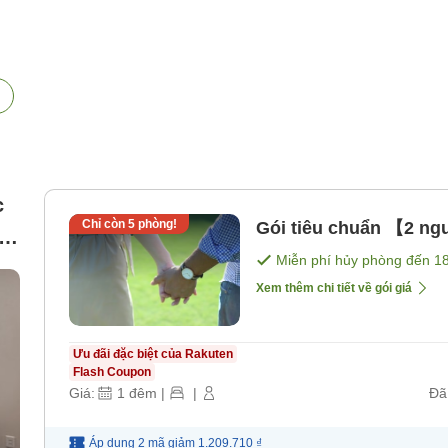
c
Chỉ còn
5
phòng!
Gói tiêu chuẩn 【2 n
à
Miễn phí hủy phòng đến
1
Xem thêm chi tiết về gói giá
Ưu đãi đặc biệt của Rakuten
Flash Coupon
Giá:
1
đêm
|
|
Đã
Áp dụng 2 mã
giảm
1.209.710 ₫