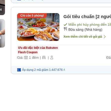
4
Chỉ còn
5
phòng!
Gói tiêu chuẩn [2 ngư
Miễn phí hủy phòng đến
1
Bữa sáng (Nhà hàng)
Xem thêm chi tiết về gói giá
Ưu đãi đặc biệt của Rakuten
Flash Coupon
Giá:
1
đêm
|
|
Đã
Áp dụng 2 mã
giảm
1.447.676 ₫