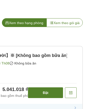
Xem theo hạng phòng
Xem theo gói giá
gười】※ [Không bao gồm bữa ăn]
8 Th08
Không bữa ăn
5.041.018 ₫
Đặt
 bao gồm thuế phí