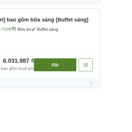
ời] bao gồm bữa sáng [Buffet sáng]
8 Th08
Bữa ăn
Buffet sáng
6.031.987 ₫
Đặt
 bao gồm thuế phí