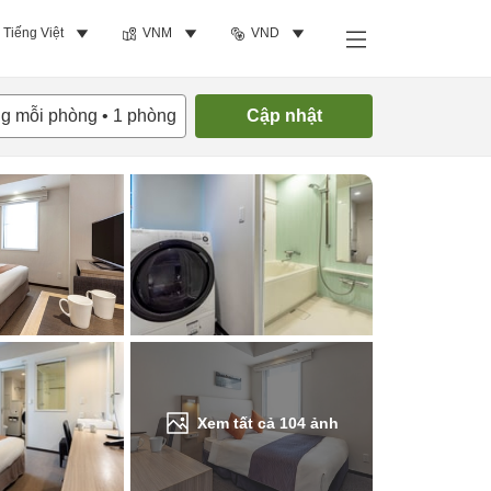
Tiếng Việt
VNM
VND
Tìm phòng trống
ng mỗi phòng
•
1
phòng
Cập nhật
Xem tất cả
104
ảnh