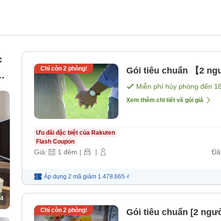
c
Chỉ còn
2
phòng!
Gói tiêu chuẩn 【2 n
Miễn phí hủy phòng đến
1
Xem thêm chi tiết về gói giá
Ưu đãi đặc biệt của Rakuten
Flash Coupon
Giá:
1
đêm
|
|
Đã
Áp dụng 2 mã
giảm
1.478.665 ₫
4
Chỉ còn
2
phòng!
Gói tiêu chuẩn [2 ngư