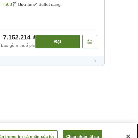
8 Th08
Bữa ăn
Buffet sáng
7.152.214 ₫
Đặt
 bao gồm thuế phí
n thông tin cá nhân của tôi
Chấp nhận tất cả