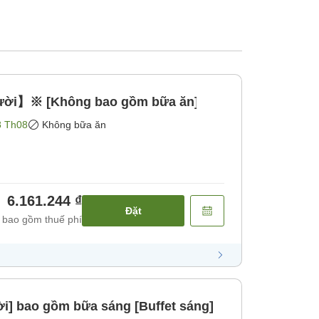
gười】※ [Không bao gồm bữa ăn]
8 Th08
Không bữa ăn
6.161.244 ₫
Đặt
 bao gồm thuế phí
ời] bao gồm bữa sáng [Buffet sáng]