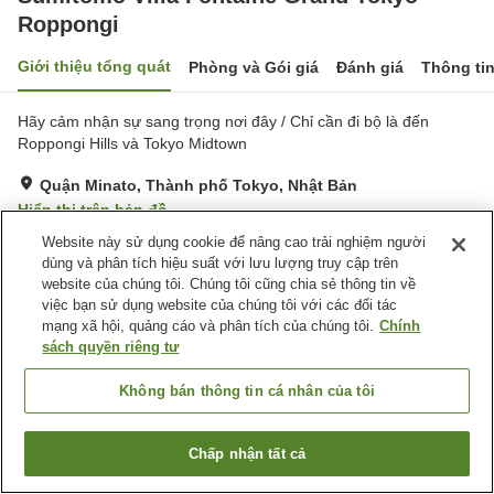
Roppongi
Giới thiệu tổng quát
Phòng và Gói giá
Đánh giá
Thông ti
Hãy cảm nhận sự sang trọng nơi đây / Chỉ cần đi bộ là đến
Roppongi Hills và Tokyo Midtown
Quận Minato, Thành phố Tokyo, Nhật Bản
Hiển thị trên bản đồ
Website này sử dụng cookie để nâng cao trải nghiệm người
Tuyệt vời
Đánh giá:
105
lượt
4.3
dùng và phân tích hiệu suất với lưu lượng truy cập trên
website của chúng tôi. Chúng tôi cũng chia sẻ thông tin về
Tiện nghi chỗ nghỉ
việc bạn sử dụng website của chúng tôi với các đối tác
mạng xã hội, quảng cáo và phân tích của chúng tôi.
Chính
Wi-Fi
Máy bán hàng tự động
sách quyền riêng tư
Lò vi sóng (dùng chung)
Giặt ủi có phí
Không bán thông tin cá nhân của tôi
Trang chủ
Nhật Bản
Thành phố Tokyo
Quận Minato
Sumitomo Villa Fontaine Grand Tokyo-Roppongi
Chấp nhận tất cả
Tìm phòng trống