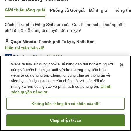
Giới thiệu tổng quát
Phòng và Gói giá
Đánh giá
Thông ti
Cách lối ra phía Đông Shibaura của Ga JR Tamachi, khoảng bốn
phút đi bộ, dễ dàng di chuyển đến Tokyo!
Quận Minato, Thành phố Tokyo, Nhật Bản
Hiển thị trên bản đồ
Rất tốt
Đánh giá:
326
lượt
4.2
Website này sử dụng cookie để nâng cao trải nghiệm người
dùng và phân tích hiệu suất với lưu lượng truy cập trên
Tiện nghi chỗ nghỉ
website của chúng tôi. Chúng tôi cũng chia sẻ thông tin về
việc bạn sử dụng website của chúng tôi với các đối tác
Spa / Salon
Nhà hàng
mạng xã hội, quảng cáo và phân tích của chúng tôi.
Chính
Lounge
Giao Hàng Tận Nhà
sách quyền riêng tư
Trang chủ
Nhật Bản
Thành phố Tokyo
Quận Minato
Không bán thông tin cá nhân của tôi
Hotel Gracery Tamachi
Chấp nhận tất cả
Tìm phòng trống