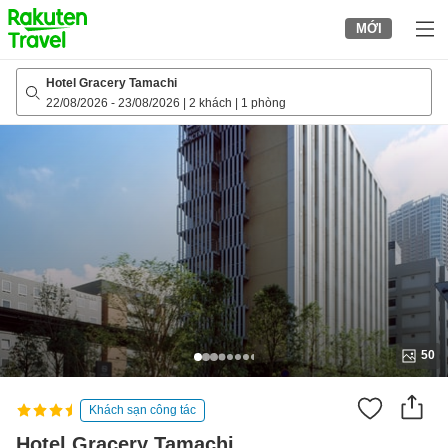
to
MỚI
top
page
Hotel Gracery Tamachi
22/08/2026
-
23/08/2026
|
2 khách
|
1 phòng
50
Khách sạn công tác
Hotel Gracery Tamachi