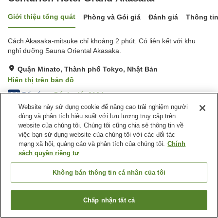
Giới thiệu tổng quát
Phòng và Gói giá
Đánh giá
Thông ti
Cách Akasaka-mitsuke chỉ khoảng 2 phút. Có liên kết với khu
nghỉ dưỡng Sauna Oriental Akasaka.
Quận Minato, Thành phố Tokyo, Nhật Bản
Hiển thị trên bản đồ
Rất tốt
Đánh giá:
212
lượt
4.1
Website này sử dụng cookie để nâng cao trải nghiệm người
dùng và phân tích hiệu suất với lưu lượng truy cập trên
Tiện nghi chỗ nghỉ
website của chúng tôi. Chúng tôi cũng chia sẻ thông tin về
việc bạn sử dụng website của chúng tôi với các đối tác
Xông hơi
Máy bán hàng tự động
mạng xã hội, quảng cáo và phân tích của chúng tôi.
Chính
Giặt ủi có phí
Nhà Tắm Công Cộng
sách quyền riêng tư
Trang chủ
Nhật Bản
Thành phố Tokyo
Quận Minato
Không bán thông tin cá nhân của tôi
Centurion Hotel Grand Akasaka
Chấp nhận tất cả
Tìm phòng trống