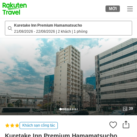
to
MỚI
top
page
Kuretake Inn Premium Hamamatsucho
21/08/2026
-
22/08/2026
|
2 khách
|
1 phòng
39
Khách sạn công tác
Kuretake Inn Premium Hamamatsucho