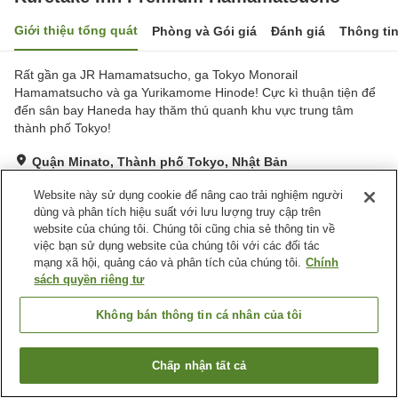
Giới thiệu tổng quát
Phòng và Gói giá
Đánh giá
Thông ti
Rất gần ga JR Hamamatsucho, ga Tokyo Monorail
Hamamatsucho và ga Yurikamome Hinode! Cực kì thuận tiện để
đến sân bay Haneda hay thăm thú quanh khu vực trung tâm
thành phố Tokyo!
Quận Minato, Thành phố Tokyo, Nhật Bản
Hiển thị trên bản đồ
Website này sử dụng cookie để nâng cao trải nghiệm người
Rất tốt
Đánh giá:
203
lượt
3.9
dùng và phân tích hiệu suất với lưu lượng truy cập trên
website của chúng tôi. Chúng tôi cũng chia sẻ thông tin về
việc bạn sử dụng website của chúng tôi với các đối tác
Tiện nghi chỗ nghỉ
mạng xã hội, quảng cáo và phân tích của chúng tôi.
Chính
sách quyền riêng tư
Wi-Fi
Máy bán hàng tự động
Giặt ủi có phí
Giao Hàng Tận Nhà
Không bán thông tin cá nhân của tôi
Trang chủ
Nhật Bản
Thành phố Tokyo
Quận Minato
Chấp nhận tất cả
Kuretake Inn Premium Hamamatsucho
Tìm phòng trống