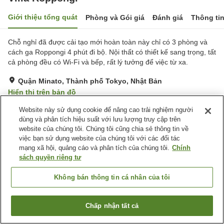
Giới thiệu tổng quát
Phòng và Gói giá
Đánh giá
Thông ti
Chỗ nghỉ đã được cải tạo mới hoàn toàn này chỉ có 3 phòng và
cách ga Roppongi 4 phút đi bộ. Nội thất có thiết kế sang trọng, tất
cả phòng đều có Wi-Fi và bếp, rất lý tưởng để việc từ xa.
Quận Minato, Thành phố Tokyo, Nhật Bản
Hiển thị trên bản đồ
Xuất sắc
Đánh giá:
2
lượt
5
Website này sử dụng cookie để nâng cao trải nghiệm người
dùng và phân tích hiệu suất với lưu lượng truy cập trên
website của chúng tôi. Chúng tôi cũng chia sẻ thông tin về
Trang chủ
Nhật Bản
Thành phố Tokyo
Quận Minato
việc bạn sử dụng website của chúng tôi với các đối tác
Villa Roppongi
mạng xã hội, quảng cáo và phân tích của chúng tôi.
Chính
sách quyền riêng tư
Không bán thông tin cá nhân của tôi
Chấp nhận tất cả
Tìm phòng trống