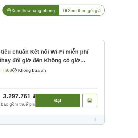
Xem theo hạng phòng
Xem theo gói giá
tiêu chuẩn Kết nối Wi-Fi miễn phí
thay đổi giờ đến Không có giờ
ăn]
8 Th08
Không bữa ăn
3.297.761 ₫
Đặt
 bao gồm thuế phí