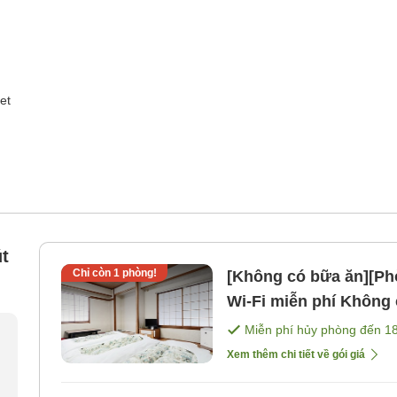
et
t
Chỉ còn
1
phòng!
[Không có bữa ăn][Phò
Wi-Fi miễn phí Không cần
bao gồm bữa ăn]
Miễn phí hủy phòng đến
1
Xem thêm chi tiết về gói giá