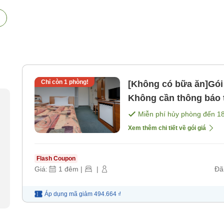
Chỉ còn
1
phòng!
[Không có bữa ăn]Gói 
Không cần thông báo 
[Không bao gồm bữa 
Miễn phí hủy phòng đến
1
Xem thêm chi tiết về gói giá
Flash Coupon
Giá:
1
đêm
|
|
Đã
Áp dụng mã
giảm
494.664 ₫