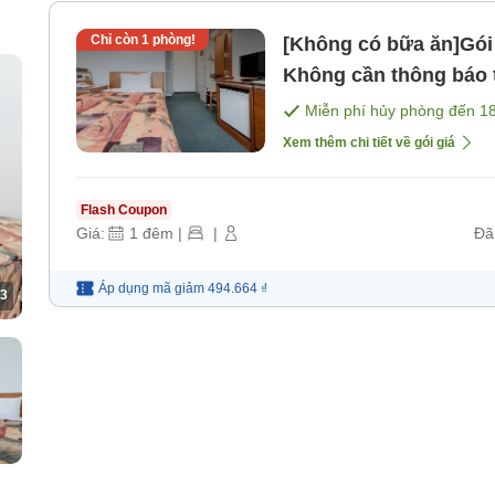
Chỉ còn
1
phòng!
[Không có bữa ăn]Gói 
Không cần thông báo 
[Không bao gồm bữa 
Miễn phí hủy phòng đến
1
Xem thêm chi tiết về gói giá
Flash Coupon
Giá:
1
đêm
|
|
Đã
Áp dụng mã
giảm
494.664 ₫
3