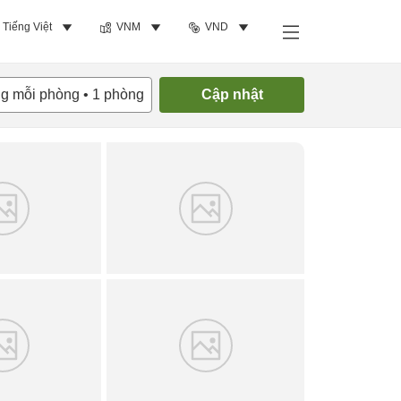
Tiếng Việt
VNM
VND
Tìm phòng trống
ng mỗi phòng
•
1
phòng
Cập nhật