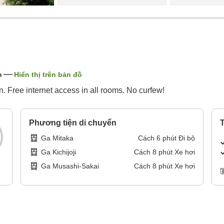
n
Hiển thị trên bản đồ
n. Free internet access in all rooms. No curfew!
Phương tiện di chuyển
T
Ga Mitaka
Cách
6
phút
Đi bộ
Ga Kichijoji
Cách
8
phút
Xe hơi
Ga Musashi-Sakai
Cách
8
phút
Xe hơi