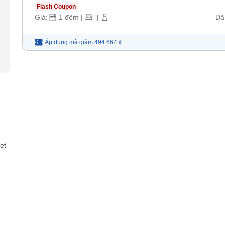
Flash Coupon
Giá:
1
đêm
|
|
Đã
Áp dụng mã
giảm
494.664 ₫
et