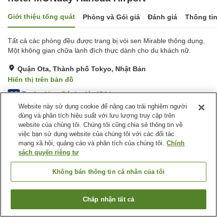
Giới thiệu tổng quát
Phòng và Gói giá
Đánh giá
Thông ti
Tất cả các phòng đều được trang bị vòi sen Mirable thông dụng.
Một không gian chữa lành đích thực dành cho du khách nữ.
Quận Ota, Thành phố Tokyo, Nhật Bản
Hiển thị trên bản đồ
Tuyệt vời
Đánh giá:
454
lượt
4.3
Website này sử dụng cookie để nâng cao trải nghiệm người
dùng và phân tích hiệu suất với lưu lượng truy cập trên
Tiện nghi chỗ nghỉ
website của chúng tôi. Chúng tôi cũng chia sẻ thông tin về
việc bạn sử dụng website của chúng tôi với các đối tác
Dịch Vụ Đưa Đón
Nhà hàng
mạng xã hội, quảng cáo và phân tích của chúng tôi.
Chính
Máy bán hàng tự động
Giặt ủi có phí
sách quyền riêng tư
Trang chủ
Nhật Bản
Thành phố Tokyo
Quận Ota
Không bán thông tin cá nhân của tôi
hotel MONday Haneda Airport
Chấp nhận tất cả
Tìm phòng trống