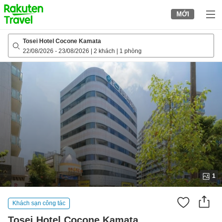
to
MỚI
top
page
Tosei Hotel Cocone Kamata
22/08/2026
-
23/08/2026
|
2 khách
|
1 phòng
1
Khách sạn công tác
Tosei Hotel Cocone Kamata