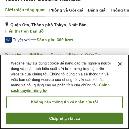
Giới thiệu tổng quát
Phòng và Gói giá
Đánh giá
Thông ti
Quận Ota, Thành phố Tokyo, Nhật Bản
Hiển thị trên bản đồ
Tuyệt vời
Đánh giá:
369
lượt
4.4
Trang chủ
Nhật Bản
Thành phố Tokyo
Quận Ota
Tosei Hotel Cocone Kamata
Website này sử dụng cookie để nâng cao trải nghiệm người
dùng và phân tích hiệu suất với lưu lượng truy cập trên
website của chúng tôi. Chúng tôi cũng chia sẻ thông tin về
việc bạn sử dụng website của chúng tôi với các đối tác
mạng xã hội, quảng cáo và phân tích của chúng tôi.
Chính
sách quyền riêng tư
Không bán thông tin cá nhân của tôi
Chấp nhận tất cả
Tìm phòng trống