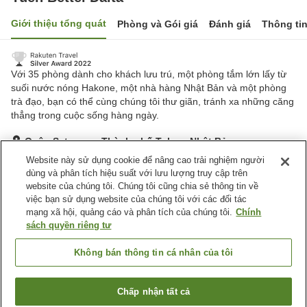
Giới thiệu tổng quát
Phòng và Gói giá
Đánh giá
Thông ti
Với 35 phòng dành cho khách lưu trú, một phòng tắm lớn lấy từ
suối nước nóng Hakone, một nhà hàng Nhật Bản và một phòng
trà đạo, bạn có thể cùng chúng tôi thư giãn, tránh xa những căng
thẳng trong cuộc sống hàng ngày.
Quận Setagaya, Thành phố Tokyo, Nhật Bản
Hiển thị trên bản đồ
Website này sử dụng cookie để nâng cao trải nghiệm người
dùng và phân tích hiệu suất với lưu lượng truy cập trên
Tuyệt vời
Đánh giá:
145
lượt
4.6
website của chúng tôi. Chúng tôi cũng chia sẻ thông tin về
việc bạn sử dụng website của chúng tôi với các đối tác
mạng xã hội, quảng cáo và phân tích của chúng tôi.
Chính
Tiện nghi chỗ nghỉ
sách quyền riêng tư
Xông hơi
Nhà hàng
Bar
Cafe
Không bán thông tin cá nhân của tôi
Trang chủ
Nhật Bản
Thành phố Tokyo
Quận Setagaya
Chấp nhận tất cả
Tìm phòng trống
Yuen Bettei Daita