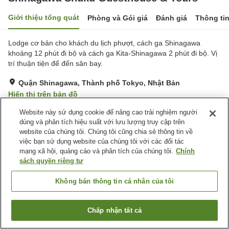
Giới thiệu tổng quát
Phòng và Gói giá
Đánh giá
Thông ti
Lodge cơ bản cho khách du lịch phượt, cách ga Shinagawa
khoảng 12 phút đi bộ và cách ga Kita-Shinagawa 2 phút đi bộ. Vị
trí thuận tiện để đến sân bay.
Quận Shinagawa, Thành phố Tokyo, Nhật Bản
Hiển thị trên bản đồ
Rất tốt
Đánh giá:
9
lượt
3.9
Website này sử dụng cookie để nâng cao trải nghiệm người
dùng và phân tích hiệu suất với lưu lượng truy cập trên
website của chúng tôi. Chúng tôi cũng chia sẻ thông tin về
Tiện nghi chỗ nghỉ
việc bạn sử dụng website của chúng tôi với các đối tác
mạng xã hội, quảng cáo và phân tích của chúng tôi.
Chính
Phòng đa năng
Giặt ủi có phí
sách quyền riêng tư
Trang chủ
Nhật Bản
Thành phố Tokyo
Quận Shinagawa
Không bán thông tin cá nhân của tôi
Shinagawa Shuku Guesthouse & Tours
Chấp nhận tất cả
Tìm phòng trống