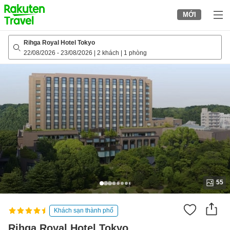
to
MỚI
top
page
Rihga Royal Hotel Tokyo
22/08/2026
-
23/08/2026
|
2 khách
|
1 phòng
55
Khách sạn thành phố
Rihga Royal Hotel Tokyo