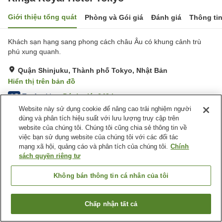
Giới thiệu tổng quát
Phòng và Gói giá
Đánh giá
Thông ti
Khách sạn hạng sang phong cách châu Âu có khung cảnh trù
phú xung quanh.
Quận Shinjuku, Thành phố Tokyo, Nhật Bản
Hiển thị trên bản đồ
Tuyệt vời
Đánh giá:
249
lượt
4.5
Website này sử dụng cookie để nâng cao trải nghiệm người
dùng và phân tích hiệu suất với lưu lượng truy cập trên
Tiện nghi chỗ nghỉ
website của chúng tôi. Chúng tôi cũng chia sẻ thông tin về
việc bạn sử dụng website của chúng tôi với các đối tác
Wi-Fi
Bãi đỗ xe
mạng xã hội, quảng cáo và phân tích của chúng tôi.
Chính
Xông hơi
Spa / Salon
sách quyền riêng tư
Trang chủ
Nhật Bản
Thành phố Tokyo
Quận Shinjuku
Không bán thông tin cá nhân của tôi
Rihga Royal Hotel Tokyo
Chấp nhận tất cả
Tìm phòng trống