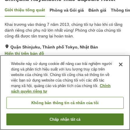
Giới thiệu tổng quát
Phòng và Gói giá
Đánh giá
Thông ti
Khai trương vào tháng 7 năm 2013, chúng tôi tự hào khi có tầng
dành riêng cho phụ nữ lớn nhất vùng! Phòng chờ của chúng tôi
cũng đã được tân trang lại hoàn toàn.
Quận Shinjuku, Thành phố Tokyo, Nhật Bản
Hiển thị trên bản đồ
Tốt
Đánh giá:
380
lượt
3.6
Website này sử dụng cookie để nâng cao trải nghiệm người
dùng và phân tích hiệu suất với lưu lượng truy cập trên
website của chúng tôi. Chúng tôi cũng chia sẻ thông tin về
Tiện nghi chỗ nghỉ
việc bạn sử dụng website của chúng tôi với các đối tác
mạng xã hội, quảng cáo và phân tích của chúng tôi.
Chính
Wi-Fi
Bãi đỗ xe
sách quyền riêng tư
Cách nhà ga 5 phút đi bộ
Xông hơi
Không bán thông tin cá nhân của tôi
Trang chủ
Nhật Bản
Thành phố Tokyo
Quận Shinjuku
Shinjuku Kuyakusho-mae Capsule Hotel
Chấp nhận tất cả
Tìm phòng trống