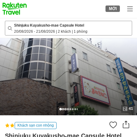
to
MỚI
top
page
Shinjuku Kuyakusho-mae Capsule Hotel
20/08/2026
-
21/08/2026
|
2 khách
|
1 phòng
41
Khách sạn con nhộng
Shinjuku Kuyakusho-mae Capsule Hotel