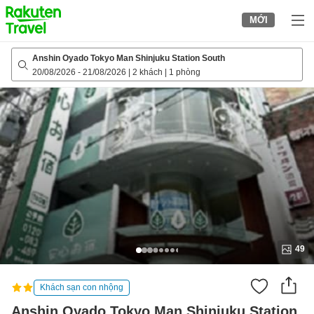
to
MỚI
top
page
Anshin Oyado Tokyo Man Shinjuku Station South
20/08/2026
-
21/08/2026
|
2 khách
|
1 phòng
49
Khách sạn con nhộng
Anshin Oyado Tokyo Man Shinjuku Station