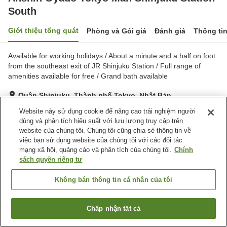
South
Giới thiệu tổng quát
Phòng và Gói giá
Đánh giá
Thông ti
Available for working holidays / About a minute and a half on foot
from the southeast exit of JR Shinjuku Station / Full range of
amenities available for free / Grand bath available
Quận Shinjuku, Thành phố Tokyo, Nhật Bản
Hiển thị trên bản đồ
Website này sử dụng cookie để nâng cao trải nghiệm người
dùng và phân tích hiệu suất với lưu lượng truy cập trên
Tuyệt vời
Đánh giá:
409
lượt
4.3
website của chúng tôi. Chúng tôi cũng chia sẻ thông tin về
việc bạn sử dụng website của chúng tôi với các đối tác
mạng xã hội, quảng cáo và phân tích của chúng tôi.
Chính
Tiện nghi chỗ nghỉ
sách quyền riêng tư
Xông hơi
Máy bán hàng tự động
Cửa hàng
Nhà Tắm Công Cộng
Không bán thông tin cá nhân của tôi
Trang chủ
Nhật Bản
Thành phố Tokyo
Quận Shinjuku
Chấp nhận tất cả
Tìm phòng trống
Anshin Oyado Tokyo Man Shinjuku Station South