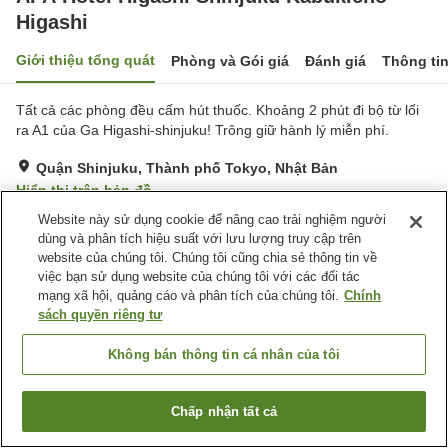
Higashi
Giới thiệu tổng quát
Phòng và Gói giá
Đánh giá
Thông ti
Tất cả các phòng đều cấm hút thuốc. Khoảng 2 phút đi bộ từ lối
ra A1 của Ga Higashi-shinjuku! Trông giữ hành lý miễn phí.
Quận Shinjuku, Thành phố Tokyo, Nhật Bản
Hiển thị trên bản đồ
Website này sử dụng cookie để nâng cao trải nghiệm người
Rất tốt
Đánh giá:
127
lượt
4.2
dùng và phân tích hiệu suất với lưu lượng truy cập trên
website của chúng tôi. Chúng tôi cũng chia sẻ thông tin về
Tiện nghi chỗ nghỉ
việc bạn sử dụng website của chúng tôi với các đối tác
mạng xã hội, quảng cáo và phân tích của chúng tôi.
Chính
Spa / Salon
Nhà hàng
sách quyền riêng tư
Máy bán hàng tự động
Giao Hàng Tận Nhà
Không bán thông tin cá nhân của tôi
Trang chủ
Nhật Bản
Thành phố Tokyo
Quận Shinjuku
APA Hotel Higashi Shinjuku Kabukicho Higashi
Chấp nhận tất cả
Tìm phòng trống