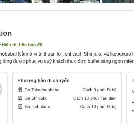
tion
Hiển thị trên bản đồ
anobaba! Nằm ở vị trí thuận lợi, chỉ cách Shinjuku và Ikebukuro
 lòng được phục vụ quý khách thực đơn buffet sáng ngon miện
Phương tiện di chuyển
T
Ga Takadanobaba
Cách
0
phút
Đi bộ
Ga Shinjuku
Cách
10
phút
Tàu điện
Ga Ikebukuro
Cách
10
phút
Đi bộ