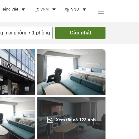
Tiếng Việt
VNM
VND
Tìm phòng trống
ng mỗi phòng
•
1
phòng
Cập nhật
Xem tất cả
123
ảnh