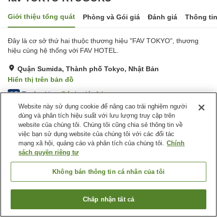
Giới thiệu tổng quát
Phòng và Gói giá
Đánh giá
Thông ti
Đây là cơ sở thứ hai thuộc thương hiệu "FAV TOKYO", thương
hiệu cùng hệ thống với FAV HOTEL.
Quận Sumida, Thành phố Tokyo, Nhật Bản
Hiển thị trên bản đồ
Tuyệt vời
Đánh giá:
6
lượt
4.5
Website này sử dụng cookie để nâng cao trải nghiệm người
dùng và phân tích hiệu suất với lưu lượng truy cập trên
Tiện nghi chỗ nghỉ
website của chúng tôi. Chúng tôi cũng chia sẻ thông tin về
việc bạn sử dụng website của chúng tôi với các đối tác
Giặt ủi miễn phí
mạng xã hội, quảng cáo và phân tích của chúng tôi.
Chính
sách quyền riêng tư
Trang chủ
Nhật Bản
Thành phố Tokyo
Quận Sumida
fav TOKYO RYOGOKU
Không bán thông tin cá nhân của tôi
Chấp nhận tất cả
Tìm phòng trống