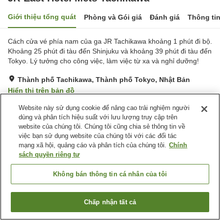
Giới thiệu tổng quát
Phòng và Gói giá
Đánh giá
Thông ti
Cách cửa vé phía nam của ga JR Tachikawa khoảng 1 phút đi bộ.
Khoảng 25 phút đi tàu đến Shinjuku và khoảng 39 phút đi tàu đến
Tokyo. Lý tưởng cho công việc, làm việc từ xa và nghỉ dưỡng!
Thành phố Tachikawa, Thành phố Tokyo, Nhật Bản
Hiển thị trên bản đồ
Tuyệt vời
Đánh giá:
469
lượt
4.4
Website này sử dụng cookie để nâng cao trải nghiệm người
dùng và phân tích hiệu suất với lưu lượng truy cập trên
website của chúng tôi. Chúng tôi cũng chia sẻ thông tin về
Tiện nghi chỗ nghỉ
việc bạn sử dụng website của chúng tôi với các đối tác
mạng xã hội, quảng cáo và phân tích của chúng tôi.
Chính
Spa / Salon
Máy bán hàng tự động
sách quyền riêng tư
Giặt ủi có phí
Giao Hàng Tận Nhà
Không bán thông tin cá nhân của tôi
Trang chủ
Nhật Bản
Thành phố Tokyo
Thành phố Tachikawa
JR-East Hotel Mets Tachikawa
Chấp nhận tất cả
Tìm phòng trống